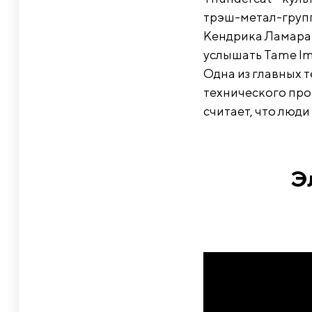
трэш-метал-группы
Кендрика Ламара «
услышать Tame Im
Одна из главных 
технического прог
считает, что люди
Э