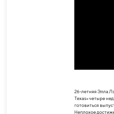
26-летняя Элла Лэ
Texas» четыре нед
готовиться выпуст
Неплохое достижен