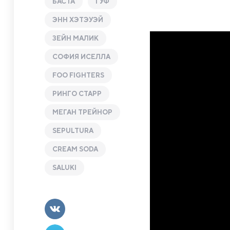
БАСТА
ГУФ
ЭНН ХЭТЭУЭЙ
ЗЕЙН МАЛИК
СОФИЯ ИСЕЛЛА
FOO FIGHTERS
РИНГО СТАРР
МЕГАН ТРЕЙНОР
SEPULTURA
CREAM SODA
SALUKI