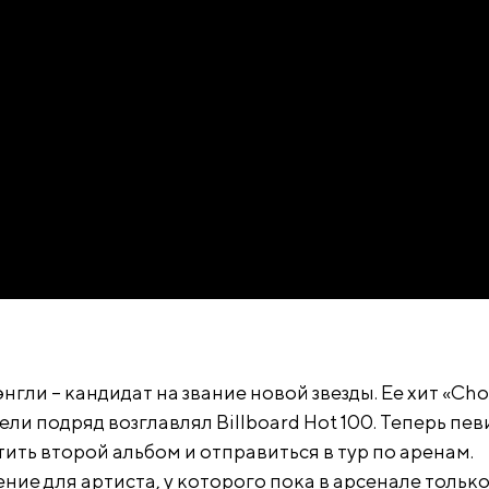
нгли – кандидат на звание новой звезды. Ее хит «Cho
ели подряд возглавлял Billboard Hot 100. Теперь пе
ить второй альбом и отправиться в тур по аренам.
ие для артиста, у которого пока в арсенале тольк