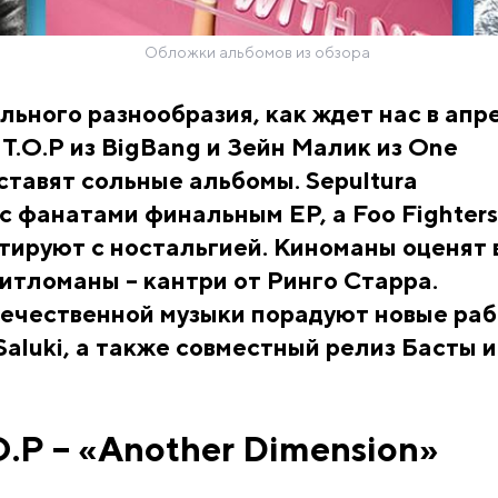
Обложки альбомов из обзора
льного разнообразия, как ждет нас в апр
 T.O.P из BigBang и Зейн Малик из One
дставят сольные альбомы. Sepultura
 фанатами финальным EP, а Foo Fighters
тируют с ностальгией. Киноманы оценят 
битломаны – кантри от Ринго Старра.
ечественной музыки порадуют новые ра
Saluki, а также совместный релиз Басты и
O.P – «Another Dimension»