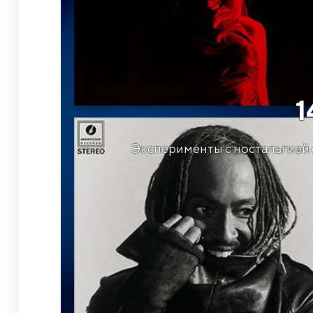
​
Эксперименты с ностальгией о