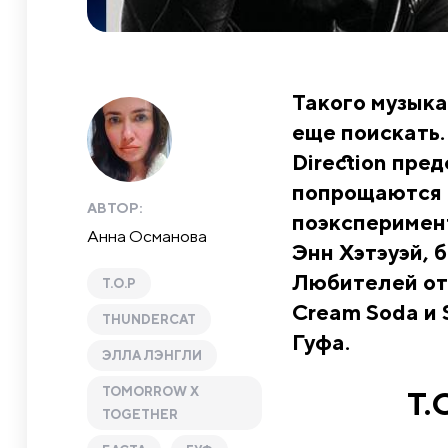
Такого музыка
еще поискать.
Direction пре
попрощаются с
АВТОР:
поэксперимен
Анна Османова
Энн Хэтэуэй, 
Любителей от
T.O.P
Cream Soda и 
THUNDERCAT
Гуфа.
ЭЛЛА ЛЭНГЛИ
TOMORROW X
T.
TOGETHER