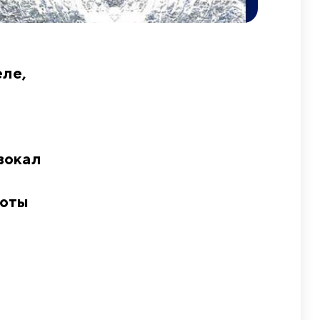
еле,
вокал
боты