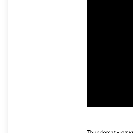
Thundercat – куль