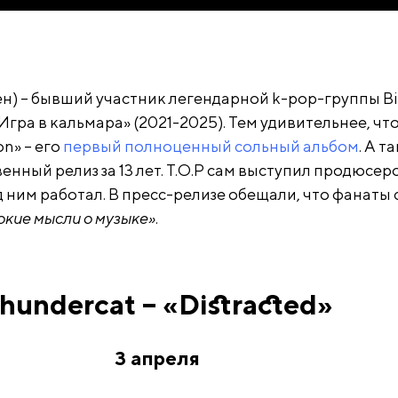
Хен) – бывший участник легендарной k-pop-группы B
«Игра в кальмара» (2021-2025). Тем удивительнее, чт
n» – его
первый полноценный сольный альбом
. А т
енный релиз за 13 лет. T.O.P сам выступил продюсер
д ним работал. В пресс-релизе обещали, что фанаты 
окие мысли о музыке»
.
hundercat – «Distracted»
3 апреля