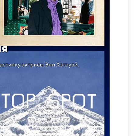
ля
ластинку актрисы Энн Хэтэуэй,