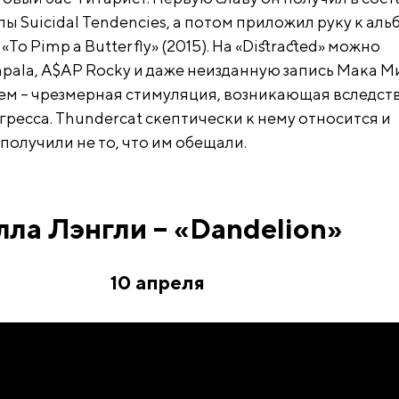
 Suicidal Tendencies, а потом приложил руку к аль
To Pimp a Butterfly» (2015). На «Distracted» можно
pala, A$AP Rocky и даже неизданную запись Мака М
тем – чрезмерная стимуляция, возникающая вследст
ресса. Thundercat скептически к нему относится и
 получили не то, что им обещали.
лла Лэнгли – «Dandelion»
10 апреля