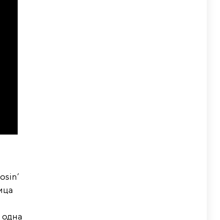
osin’
вица
о одна