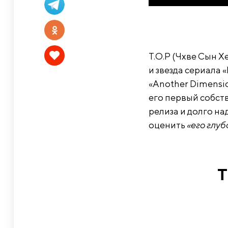
T.O.P (Чхве Сын 
и звезда сериала 
«Another Dimensio
его первый собств
релиза и долго на
оценить
«его глуб
T