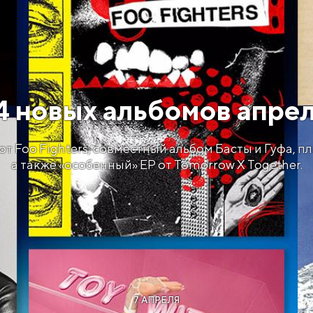
14 новых альбомов апре
т Foo Fighters, совместный альбом Басты и Гуфа, п
а также «особенный» EP от Tomorrow X Together.
7 АПРЕЛЯ