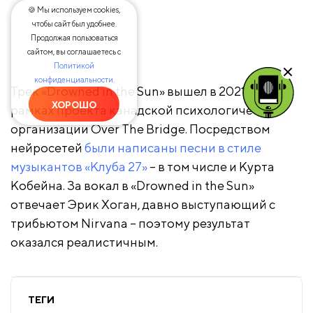
🍪 Мы используем cookies,
чтобы сайт был удобнее.
Продолжая пользоваться
сайтом, вы соглашаетесь с
Политикой
конфиденциальности.
Трек «Drowned in the Sun» вышел в 2021 году в
ХОРОШО
рамках проекта канадской психологической
организации Over The Bridge. Посредством
нейросетей
были написаны песни в стиле
музыкантов «Клуба 27»
– в том числе и Курта
Кобейна. За вокал в «Drowned in the Sun»
отвечает Эрик Хоган, давно выступающий с
трибьютом Nirvana – поэтому результат
оказался реалистичным.
ТЕГИ