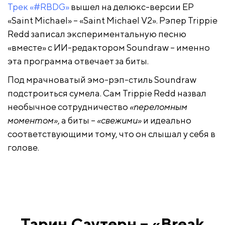
Трек «#RBDG»
вышел на делюкс-версии EP
«Saint Michael» – «Saint Michael V2». Рэпер Trippie
Redd записал экспериментальную песню
«вместе» с ИИ-редактором Soundraw – именно
эта программа отвечает за биты.
Под мрачноватый эмо-рэп-стиль Soundraw
подстроиться сумела. Сам Trippie Redd назвал
необычное сотрудничество
«переломным
моментом»
, а биты –
«свежими»
и идеально
соответствующими тому, что он слышал у себя в
голове.
Тарин Саутерн – «Break