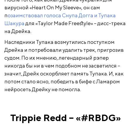
вирусной «Heart On My Sleeve», он сам
п
озаимствовал голоса Снупа Догга и Тупака
Шакура
для «Taylor Made Freestyle» – дисс-трека
на Дрейка.
Наследники Тупака возмутились поступком
Дрейка и потребовали удалить трек, пригрозив
судом. По их мнению, легендарный рэпер
никогда бы ни в чем подобном не засветился –
значит, Дрейк оскорбляет память Тупака. И, как
потом стало ясно, победить в бифе с Ламаром
нейросеть Дрейку не помогла.
Trippie Redd – «#RBDG»