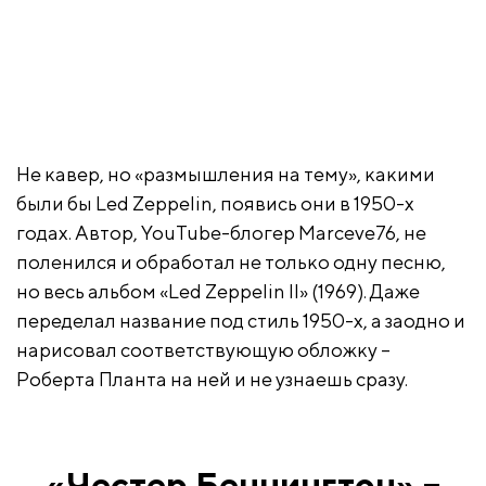
Не кавер, но «размышления на тему», какими
были бы Led Zeppelin, появись они в 1950-х
годах. Автор, YouTube-блогер Marceve76, не
поленился и обработал не только одну песню,
но весь альбом «Led Zeppelin II» (1969). Даже
переделал название под стиль 1950-х, а заодно и
нарисовал соответствующую обложку –
Роберта Планта на ней и не узнаешь сразу.
«Честер Беннингтон» –