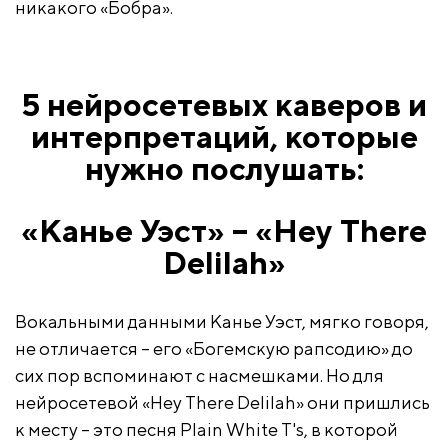
никакого «Бобра».
5 нейросетевых каверов и
интерпретаций, которые
нужно послушать:
«Канье Уэст» – «Hey There
Delilah»
Вокальными данными Канье Уэст, мягко говоря,
не отличается – его «Богемскую рапсодию» до
сих пор вспоминают с насмешками. Но для
нейросетевой «Hey There Delilah» они пришлись
к месту – это песня Plain White T's, в которой