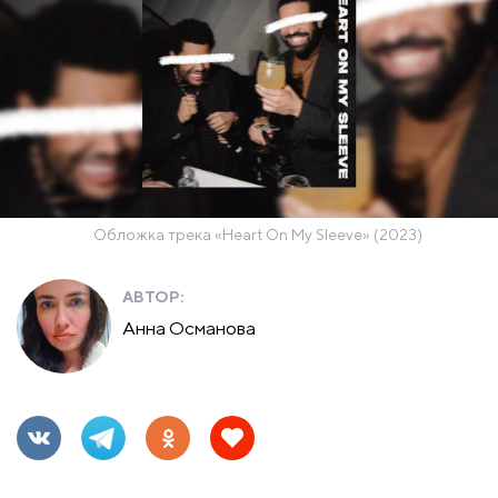
Обложка трека «Heart On My Sleeve» (2023)
АВТОР:
Анна Османова