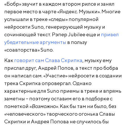
«Бобр» звучит в каждом втором рилсе и занял
первое место в чарте «Яндекс. Музыки». Многие
услышали в треке «следы» популярной
нейросети Suno, генерирующей музыку и
сочиняющей текст. Рэпер Jubilee еще и
привел
убедительные аргументы
в пользу
«соавторства» Suno.
Как
говорит сам Слава Скрипка
, музыку ему
прислал друг, Андрей Попов, а текст про бобра
он написал сам. «Участие» нейросети в создании
трека Скрипка опровергал. Однако
характерные для Suno приемы в треке и впрямь
заметны – поэтому оставим его в подборке с
пометкой
«Возможно»
. Как бы там ни было, без
«человеческого» творческого огонька Славы
Скрипки и Андрея Попова не случилось бы