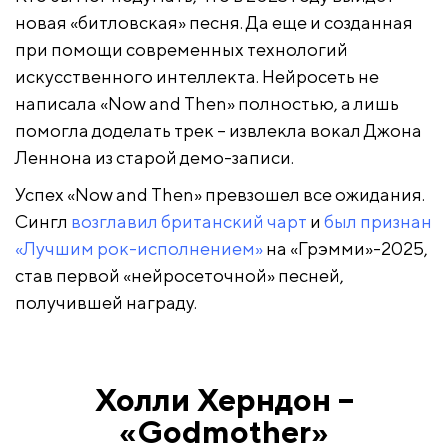
новая «битловская» песня. Да еще и созданная
при помощи современных технологий
искусственного интеллекта. Нейросеть не
написала «Now and Then» полностью, а лишь
помогла доделать трек – извлекла вокал Джона
Леннона из старой демо-записи.
Успех «Now and Then» превзошел все ожидания.
Сингл
возглавил британский чарт
и
был признан
«Лучшим рок-исполнением»
на «Грэмми»-2025,
став первой «нейросеточной» песней,
получившей награду.
Холли Херндон –
«Godmother»