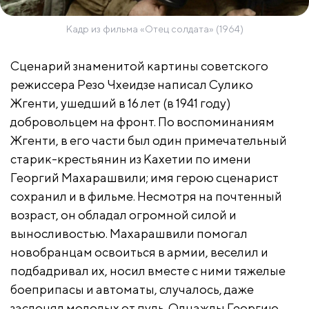
Кадр из фильма «Отец солдата» (1964)
Сценарий знаменитой картины советского
режиссера Резо Чхеидзе написал Сулико
Жгенти, ушедший в 16 лет (в 1941 году)
добровольцем на фронт. По воспоминаниям
Жгенти, в его части был один примечательный
старик-крестьянин из Кахетии по имени
Георгий Махарашвили; имя герою сценарист
сохранил и в фильме. Несмотря на почтенный
возраст, он обладал огромной силой и
выносливостью. Махарашвили помогал
новобранцам освоиться в армии, веселил и
подбадривал их, носил вместе с ними тяжелые
боеприпасы и автоматы, случалось, даже
заслонял молодых от пуль. Однажды Георгию