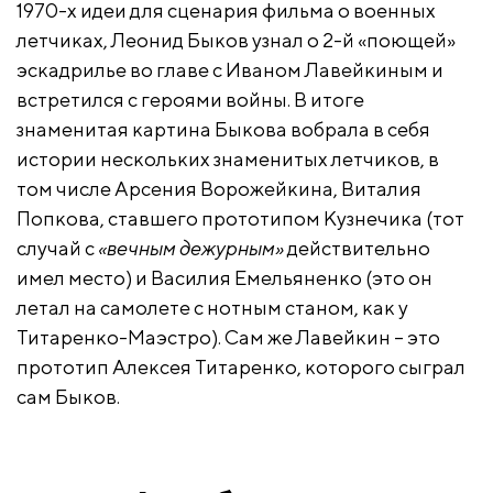
1970-х идеи для сценария фильма о военных
летчиках, Леонид Быков узнал о 2-й «поющей»
эскадрилье во главе с Иваном Лавейкиным и
встретился с героями войны. В итоге
знаменитая картина Быкова вобрала в себя
истории нескольких знаменитых летчиков, в
том числе Арсения Ворожейкина, Виталия
Попкова, ставшего прототипом Кузнечика (тот
случай с
«вечным дежурным»
действительно
имел место) и Василия Емельяненко (это он
летал на самолете с нотным станом, как у
Титаренко-Маэстро). Сам же Лавейкин – это
прототип Алексея Титаренко, которого сыграл
сам Быков.