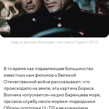
Кадр из фильма «Командир счастливой "Щуки"» (1972)
В то время как подавляющее большинство
известных нам фильмов о Великой
Отечественной войне рассказывают, что
происходило на земле, эта картина Бориса
Волчека «опускается» на дно Баренцева моря,
где свою службу несли моряки-подводники.
Образы подлодки Щ-721 и ее командира