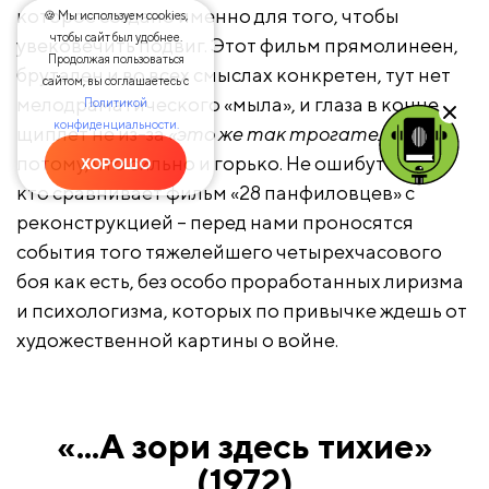
которое создано именно для того, чтобы
🍪 Мы используем cookies,
чтобы сайт был удобнее.
увековечить подвиг. Этот фильм прямолинеен,
Продолжая пользоваться
брутален и во всех смыслах конкретен, тут нет
сайтом, вы соглашаетесь с
мелодраматического «мыла», и глаза в конце
Политикой
конфиденциальности.
щиплет не из-за
«это же так трогательно»
, а
потому, что сильно и горько. Не ошибутся и те,
ХОРОШО
кто сравнивает фильм «28 панфиловцев» с
реконструкцией – перед нами проносятся
события того тяжелейшего четырехчасового
боя как есть, без особо проработанных лиризма
и психологизма, которых по привычке ждешь от
художественной картины о войне.
«...А зори здесь тихие»
(1972)