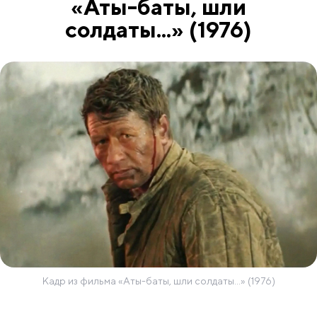
«Аты-баты, шли
солдаты...» (1976)
Кадр из фильма «Аты-баты, шли солдаты...» (1976)