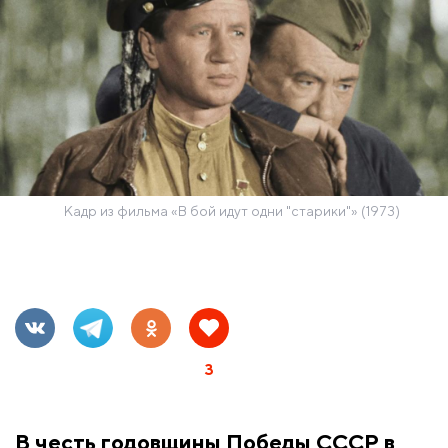
Кадр из фильма «В бой идут одни "старики"» (1973)
3
В честь годовщины Победы СССР в