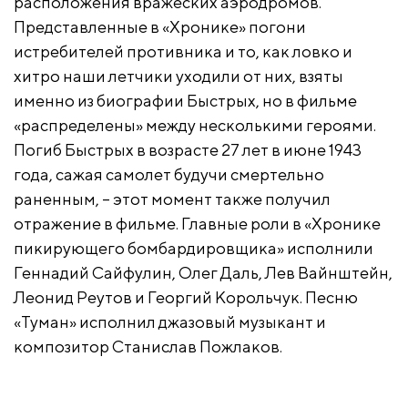
расположения вражеских аэродромов.
Представленные в «Хронике» погони
истребителей противника и то, как ловко и
хитро наши летчики уходили от них, взяты
именно из биографии Быстрых, но в фильме
«распределены» между несколькими героями.
Погиб Быстрых в возрасте 27 лет в июне 1943
года, сажая самолет будучи смертельно
раненным, – этот момент также получил
отражение в фильме. Главные роли в «Хронике
пикирующего бомбардировщика» исполнили
Геннадий Сайфулин, Олег Даль, Лев Вайнштейн,
Леонид Реутов и Георгий Корольчук. Песню
«Туман» исполнил джазовый музыкант и
композитор Станислав Пожлаков.