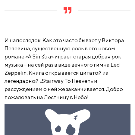
И напоследок. Как это часто бывает у Виктора
Пелевина, существенную роль в его новом
романе «A Sinistra» играет старая добрая рок-
музыка – на сей раз в виде вечного гимна Led
Zeppelin. Книга открывается цитатой из
легендарной «Stairway To Heaven» и
рассуждением о ней же заканчивается. Добро
пожаловать на Лестницу в Небо!