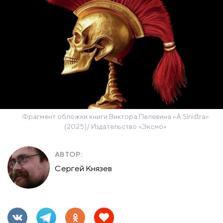
Фрагмент обложки книги Виктора Пелевина «A Sinistra»
(2025)/ Издательство «Эксмо»
АВТОР:
Сергей Князев