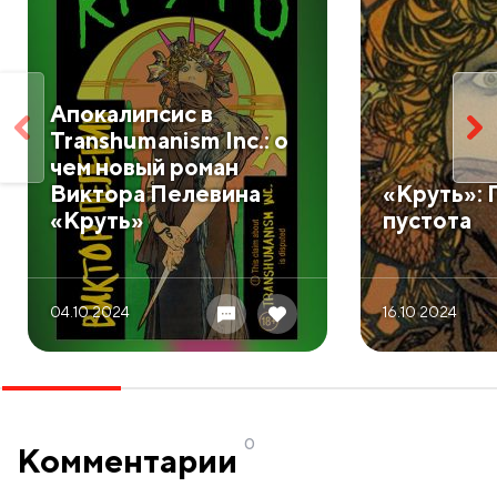
​Апокалипсис в
Transhumanism Inc.: о
чем новый роман
Виктора Пелевина
​«Круть»:
«Круть»
пустота
04.10 2024
16.10 2024
0
Комментарии