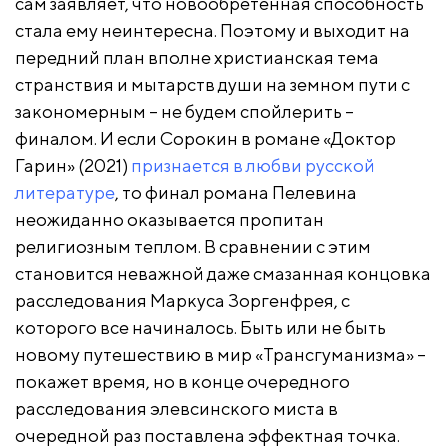
сам заявляет, что новообретенная способность
стала ему неинтересна. Поэтому и выходит на
передний план вполне христианская тема
странствия и мытарств души на земном пути с
закономерным – не будем спойлерить –
финалом. И если Сорокин в романе «Доктор
Гарин» (2021)
признается в любви русской
литературе
, то финал романа Пелевина
неожиданно оказывается пропитан
религиозным теплом. В сравнении с этим
становится неважной даже смазанная концовка
расследования Маркуса Зоргенфрея, с
которого все начиналось. Быть или не быть
новому путешествию в мир «Трансгуманизма» –
покажет время, но в конце очередного
расследования элевсинского миста в
очередной раз поставлена эффектная точка.