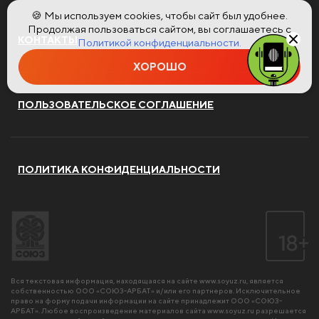
🍪 Мы используем cookies, чтобы сайт был удобнее.
Продолжая пользоваться сайтом, вы соглашаетесь с
КОНТАКТЫ
Политикой конфиденциальности.
ХОРОШО
ПОЛЬЗОВАТЕЛЬСКОЕ СОГЛАШЕНИЕ
ПОЛИТИКА КОНФИДЕНЦИАЛЬНОСТИ
Вся текстовая информация, находящаяся на сайте
www.soyuz.ru
, является
собственностью ООО «СОЮЗ-АРБАТ» и/или его партнеров. Исключительное
право на форму подачи информации на сайте принадлежит ООО «СОЮЗ-
АРБАТ». Любое воспроизведение материалов сайта
www.soyuz.ru
разрешается