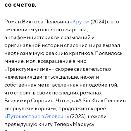
со счетов.
Роман Виктора Пелевина
«Круть»
(2024) с его
смешением уголовного жаргона,
антифеминистских высказываний и
оригинальной истории спасения мира вызвал
неоднозначную реакцию критиков. Появилось
мнение, мол, возвращение в мир
«Трансгуманизма» – скорее свидетельство
нежелания двигаться дальше, нежели
собственная мета-вселенная наподобие той,
что строил в своих последних романах
Владимир Сорокин. Что ж, в «A Sinistra» Пелевин
«вернулся к корням», продолжив скорее
«Путешествие в Элевсин»
(2023), нежели
предыдущую книгу. Теперь Маркусу