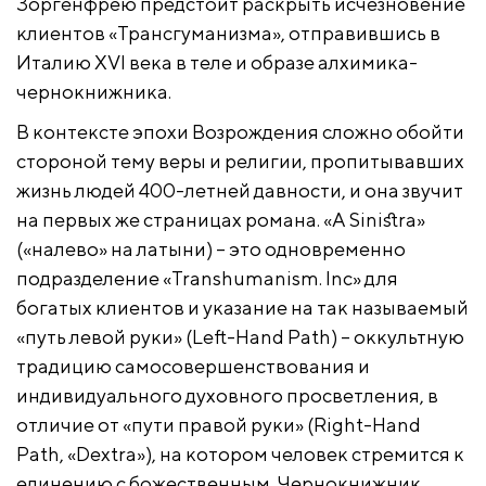
Зоргенфрею предстоит раскрыть исчезновение
клиентов «Трансгуманизма», отправившись в
Италию XVI века в теле и образе алхимика-
чернокнижника.
В контексте эпохи Возрождения сложно обойти
стороной тему веры и религии, пропитывавших
жизнь людей 400-летней давности, и она звучит
на первых же страницах романа. «A Sinistra»
(«налево» на латыни) – это одновременно
подразделение «Transhumanism. Inc» для
богатых клиентов и указание на так называемый
«путь левой руки» (Left-Hand Path) – оккультную
традицию самосовершенствования и
индивидуального духовного просветления, в
отличие от «пути правой руки» (Right-Hand
Path, «Dextra»), на котором человек стремится к
единению с божественным. Чернокнижник