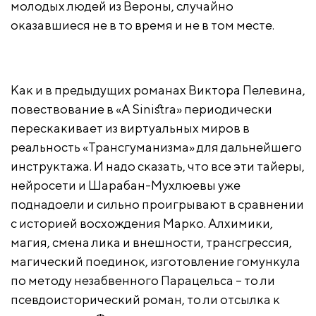
молодых людей из Вероны, случайно
оказавшиеся не в то время и не в том месте.
Как и в предыдущих романах Виктора Пелевина,
повествование в «A Sinistra» периодически
перескакивает из виртуальных миров в
реальность «Трансгуманизма» для дальнейшего
инструктажа. И надо сказать, что все эти тайеры,
нейросети и Шарабан-Мухлюевы уже
поднадоели и сильно проигрывают в сравнении
с историей восхождения Марко. Алхимики,
магия, смена лика и внешности, трансгрессия,
магический поединок, изготовление гомункула
по методу незабвенного Парацельса – то ли
псевдоисторический роман, то ли отсылка к