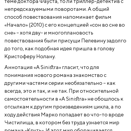
теме доктора Фауста, то ли триллер-детектив с
непредсказуемыми поворотами. А общий
способ повествования напоминает фильм
«Начало» (2010) с его концепцией «сон во сне во
сне» – хотя дву- и многоплановость
повествования были присущи Пелевину задолго
до того, как подобная идея пришла в голову
Кристоферу Нолану.
Аннотация «A Sinistra» гласит, что для
понимания нового романа знакомство с
другими частями серии необязательно – как
всегда, это и так, и не так. При относительной
самостоятельности в «A Sinistra» не обошлось к
отсылкам к другим произведениям цикла, а по
ходу действия Марко попадает во что-то вроде
Чистилища, в котором без труда узнается мир
романа «Круть». И этот мир оборачивается