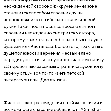
неожиданной стороной: «кручение» на зоне
становится способом спасения души
чернокнижника от гибельного «пути левой
руки». Такая постановка вопроса о личном
спасении неожиданно смотрится у автора,
которому, кажется, ранее больше был по душе
буддизм или Кастанеда. Более того, трактаты о
душеполезности верчения местами явно
пародируют то известную христианскую книгу
«Откровенные рассказы странника духовному
своему отцу», то что-то из египетской
литературы или «Дао дэ цзин».
Философские рассуждения о той же религии и
возможности спасения добавляют «A Sinistra»