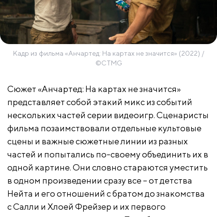
Кадр из фильма «Анчартед: На картах не значится» (2022) /
©CTMG
Сюжет «Анчартед: На картах не значится»
представляет собой этакий микс из событий
нескольких частей серии видеоигр. Сценаристы
фильма позаимствовали отдельные культовые
сцены и важные сюжетные линии из разных
частей и попытались по-своему объединить их в
одной картине. Они словно стараются уместить
в одном произведении сразу все – от детства
Нейта и его отношений с братом до знакомства
с Салли и Хлоей Фрейзер и их первого