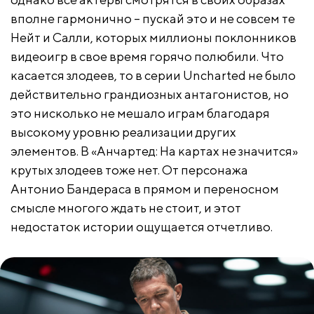
вполне гармонично – пускай это и не совсем те
Нейт и Салли, которых миллионы поклонников
видеоигр в свое время горячо полюбили. Что
касается злодеев, то в серии Uncharted не было
действительно грандиозных антагонистов, но
это нисколько не мешало играм благодаря
высокому уровню реализации других
элементов. В «Анчартед: На картах не значится»
крутых злодеев тоже нет. От персонажа
Антонио Бандераса в прямом и переносном
смысле многого ждать не стоит, и этот
недостаток истории ощущается отчетливо.