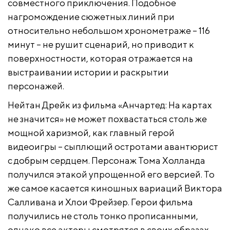
совместного приключения. Подобное
нагромождение сюжетных линий при
относительно небольшом хронометраже – 116
минут – не рушит сценарий, но приводит к
поверхностности, которая отражается на
выстраивании истории и раскрытии
персонажей.
Нейтан Дрейк из фильма «Анчартед: На картах
не значится» не может похвастаться столь же
мощной харизмой, как главный герой
видеоигры – сыплющий остротами авантюрист
с добрым сердцем. Персонаж Тома Холланда
получился этакой упрощенной его версией. То
же самое касается киношных вариаций Виктора
Салливана и Хлои Фрейзер. Герои фильма
получились не столь тонко прописанными,
однако все актеры смотрятся в своих образах