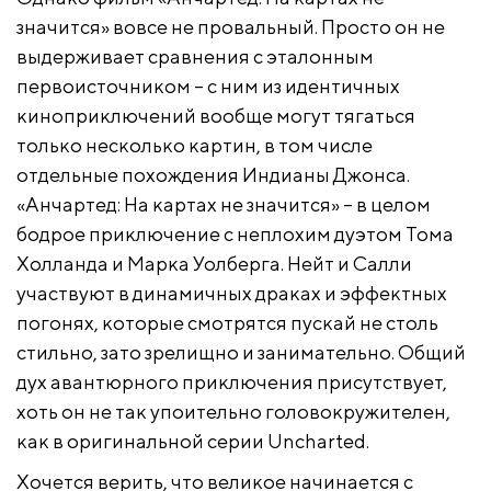
значится» вовсе не провальный. Просто он не
выдерживает сравнения с эталонным
первоисточником – с ним из идентичных
киноприключений вообще могут тягаться
только несколько картин, в том числе
отдельные похождения Индианы Джонса.
«Анчартед: На картах не значится» – в целом
бодрое приключение с неплохим дуэтом Тома
Холланда и Марка Уолберга. Нейт и Салли
участвуют в динамичных драках и эффектных
погонях, которые смотрятся пускай не столь
стильно, зато зрелищно и занимательно. Общий
дух авантюрного приключения присутствует,
хоть он не так упоительно головокружителен,
как в оригинальной серии Uncharted.
Хочется верить, что великое начинается с