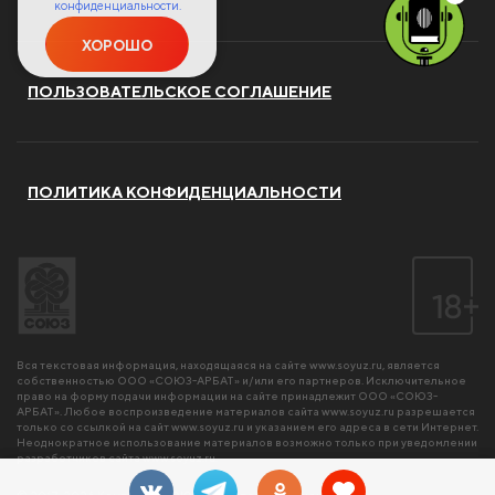
конфиденциальности.
ХОРОШО
ПОЛЬЗОВАТЕЛЬСКОЕ СОГЛАШЕНИЕ
ПОЛИТИКА КОНФИДЕНЦИАЛЬНОСТИ
Вся текстовая информация, находящаяся на сайте
www.soyuz.ru
, является
собственностью ООО «СОЮЗ-АРБАТ» и/или его партнеров. Исключительное
право на форму подачи информации на сайте принадлежит ООО «СОЮЗ-
АРБАТ». Любое воспроизведение материалов сайта
www.soyuz.ru
разрешается
только со ссылкой на сайт
www.soyuz.ru
и указанием его адреса в сети Интернет.
Неоднократное использование материалов возможно только при уведомлении
разработчиков сайта
www.soyuz.ru
.
© 2017-2026 Компания «СОЮЗ». Все права защищены.