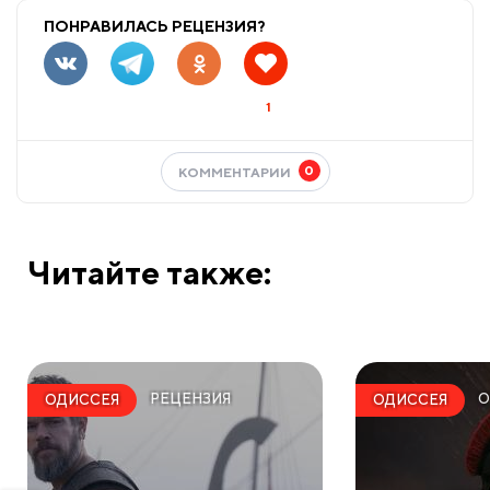
ПОНРАВИЛАСЬ РЕЦЕНЗИЯ?
1
0
КОММЕНТАРИИ
Читайте также:
РЕЦЕНЗИЯ
О
ОДИССЕЯ
ОДИССЕЯ