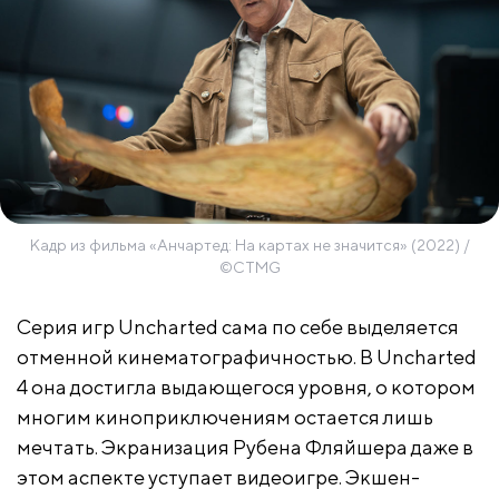
Кадр из фильма «Анчартед: На картах не значится» (2022) /
©CTMG
Серия игр Uncharted сама по себе выделяется
отменной кинематографичностью. В Uncharted
4 она достигла выдающегося уровня, о котором
многим киноприключениям остается лишь
мечтать. Экранизация Рубена Фляйшера даже в
этом аспекте уступает видеоигре. Экшен-