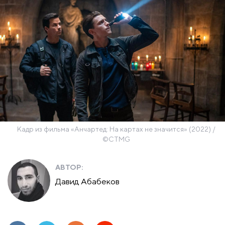
Кадр из фильма «Анчартед: На картах не значится» (2022) /
©CTMG
АВТОР:
Давид Абабеков