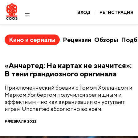
ВХОД
|
РЕГИСТРАЦИЯ
Кино и сериалы
Рецензии
Обзоры
Подб
​«Анчартед: На картах не значится»:
В тени грандиозного оригинала
Приключенческий боевик с Томом Холландом и
Марком Уолбергом получился зрелищным и
эффектным – но как экранизация он уступает
играм Uncharted абсолютно во всем.
9 ФЕВРАЛЯ 2022