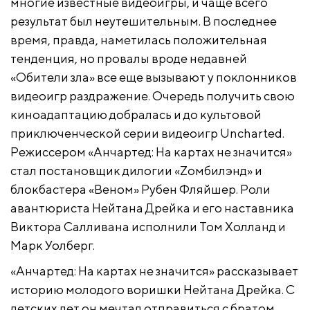
многие известные видеоигры, и чаще всего
результат был неутешительным. В последнее
время, правда, наметилась положительная
тенденция, но провалы вроде недавней
«Обители зла» все еще вызывают у поклонников
видеоигр раздражение. Очередь получить свою
киноадаптацию добралась и до культовой
приключенческой серии видеоигр Uncharted.
Режиссером «Анчартед: На картах не значится»
стал постановщик дилогии «Zомбилэнд» и
блокбастера «Веном» Рубен Фляйшер. Роли
авантюриста Нейтана Дрейка и его наставника
Виктора Салливана исполнили Том Холланд и
Марк Уолберг.
«Анчартед: На картах не значится» рассказывает
историю молодого воришки Нейтана Дрейка. С
детских лет он мечтал отправиться с братом