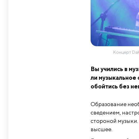
Концерт DaKo
Вы учились в му
ли музыкальное 
обойтись без не
Образование необ
сведением, настро
стороной музыки. 
высшее.