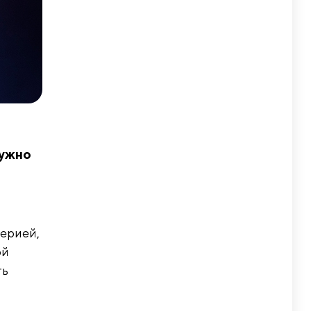
Нужно
ерией,
ой
ть