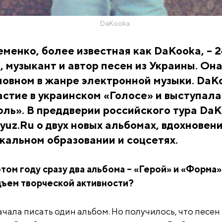
DaKooka
менко, более известная как DaKooka, – 2
, музыкант и автор песен из Украины. Он
новном в жанре электронной музыки. DaK
стие в украинском «Голосе» и выступала
ль». В преддверии российского тура Da
yuz.Ru о двух новых альбомах, вдохновени
кальном образовании и соцсетях.
этом году сразу два альбома
–
«Герой»
и
«Форма»
дъем творческой активности?
ачала писать один альбом. Но получилось, что песе