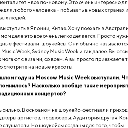
енталитет – все по-новому. Это очень интересно дл
е для любого человека – побывать в новых странах 
вых людей.
 выступить в Японии, Китае. Хочу поехать в Австрал
мом деле это все очень легко делается. Просто нуж
дные фестивали-шоукейсы. Они обычно называются
 Music Week, Sydney Music Week и так далее. Вы отс
помогают с визами, со всем. А вы просто приезжаете 
но смотрите на новые красоты.
рошлом году на Moscow Music Week выступали. Чт
апомнилось? Насколько вообще такие мероприя
традиционных концертов?
 сильно. В основном на шоукейс-фестивали приход
джеры артистов, продюсеры. Аудитория другая. Ко
е слушатели. Но шоукейсы созданы для того, чтобы