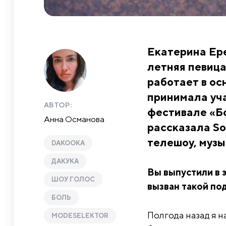
Екатерина Ере
летняя певица
работает в ос
принимала уча
АВТОР:
фестивале «Бо
Анна Османова
рассказала So
телешоу, музы
DAKOOKA
ДАКУКА
Вы выпустили в 
ШОУ ГОЛОС
вызван такой по
БОЛЬ
Полгода назад я н
MODESELEKTOR