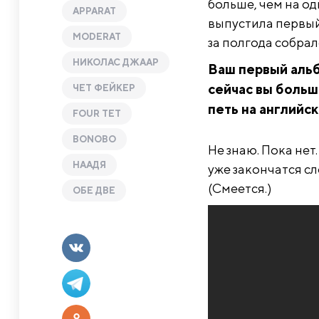
больше, чем на од
APPARAT
выпустила первый 
MODERAT
за полгода собрал
НИКОЛАС ДЖААР
Ваш первый альб
сейчас вы больш
ЧЕТ ФЕЙКЕР
петь на английс
FOUR TET
BONOBO
Не знаю. Пока нет
НААДЯ
уже закончатся сл
(Смеется.)
ОБЕ ДВЕ