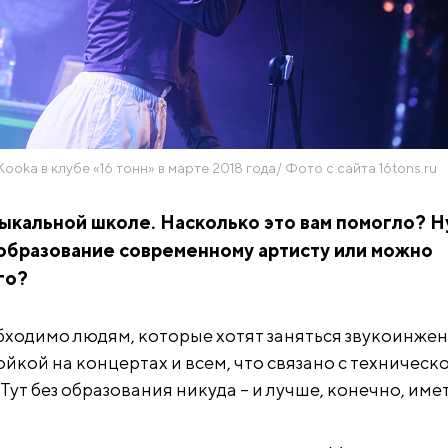
oka в клубе «16 тонн» в марте 2018 года/ Фото с сайта 16tons.ru
зыкальной школе. Насколько это вам помогло? 
образование современному артисту или можно
го?
ходимо людям, которые хотят заняться звукоинжен
йкой на концертах и всем, что связано с техническ
Тут без образования никуда – и лучше, конечно, име