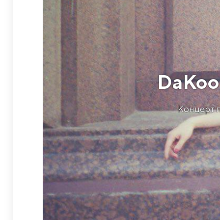
DaKook
Концерт п