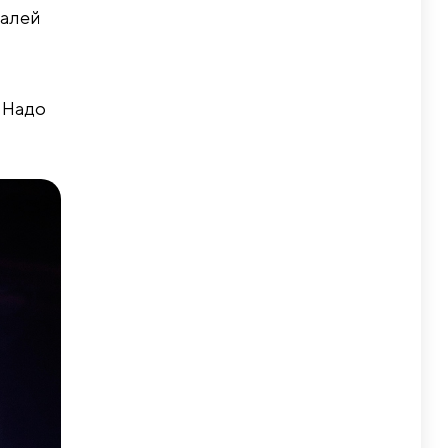
валей
 Надо