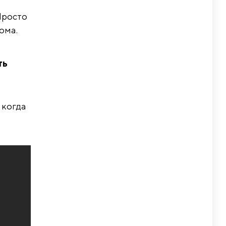
Просто
ома.
а
ть
 когда