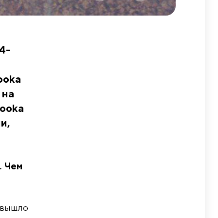
4-
а
ooka
 на
Kooka
и,
. Чем
н вышло