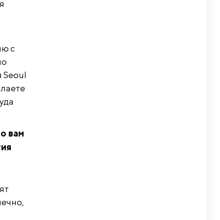
я
и
ию с
но
 Seoul
ылаете
туда
о вам
тия
ят
нечно,