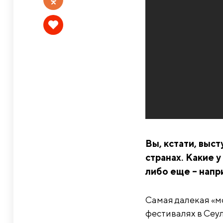
Вы, кстати, выст
странах. Какие у
либо еще – напр
Самая далекая «мо
фестивалях в Сеул