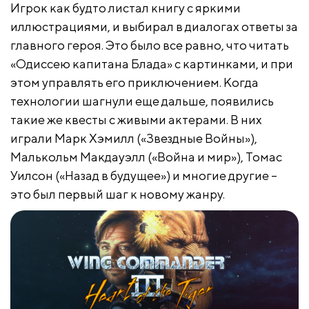
Игрок как будто листал книгу с яркими
иллюстрациями, и выбирал в диалогах ответы за
главного героя. Это было все равно, что читать
«Одиссею капитана Блада» с картинками, и при
этом управлять его приключением. Когда
технологии шагнули еще дальше, появились
такие же квесты с живыми актерами. В них
играли Марк Хэмилл («Звездные Войны»),
Малькольм Макдауэлл («Война и мир»), Томас
Уилсон («Назад в будущее») и многие другие –
это был первый шаг к новому жанру.