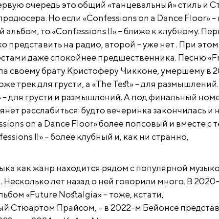
 первую очередь это общий «танцевальный» стиль и 
продюсера. Но если «Confessions on a Dance Floor» – 
альбом, то «Confessions II» – ближе к клубному. Пе
ко представить на радио, второй – уже нет . При этом
местами даже спокойнее предшественника. Песню «Fr
а своему брату Кристоферу Чикконе, умершему в 
 тоже трек для грусти, а «The Test» – для размышлений
r» – для грусти и размышлений. А под финальный ном
о тянет расслабиться: будто вечеринка закончилась и 
ssions on a Dance Floor» более попсовый и вместе с 
ssions II» – более клубный и, как ни странно,
ыка как жанр находится рядом с популярной музыко
 Несколько лет назад о ней говорили много. В 2020
ьбом «Future Nostalgia» – тоже, кстати,
й Стюартом Прайсом, – в 2022-м Бейонсе предста