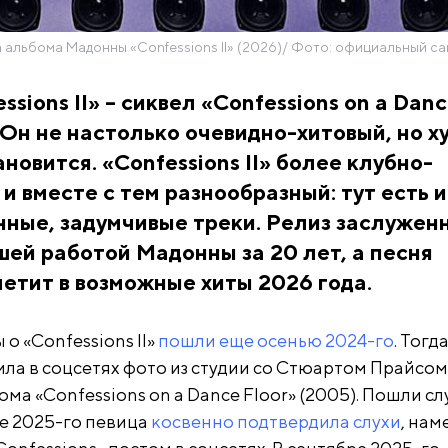
альбома Мадонны «Confessions II» (2026)/ Фото: официальный с
sions II» – сиквел «Confessions on a Dan
. Он не настолько очевидно-хитовый, но х
ановится. «Confessions II» более клубно-
и вместе с тем разнообразный: тут есть и
ные, задумчивые треки. Релиз заслужен
ей работой Мадонны за 20 лет, а песня
метит в возможные хиты 2026 года.
о «Confessions II»
пошли еще осенью 2024-го
. Тогд
ла в соцсетях фото из студии со Стюартом Прайсом
а «Confessions on a Dance Floor» (2005). Пошли сл
ле 2025-го певица
косвенно подтвердила слухи
, нам