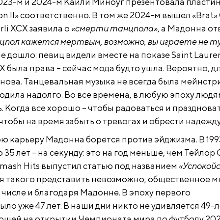
 2023-м и 2024-м Кайли Миноуг презентовала пласти
on II» соответственно. В том же 2024-м вышел «Brat» 
rli XCX заявила о
«смерти танцпола»
, а Мадонна о
нцпол кажется мертв
ым, возможно, вы играете не т
не дошло: певиц видели вместе на показе Saint Laure
CX была права – сейчас мода будто ушла. Вероятно, дл
снова. Танцевальная музыка не всегда была мейнстр
ходила надолго. Во все времена, в любую эпоху людя
. Когда все хорошо – чтобы радоваться и праздноват
 чтобы на время забыть о тревогах и обрести надежду
ою карьеру Мадонна борется против эйджизма. В 199
 35 лет – на секунду: это на год меньше, чем Тейлор
Smash Hits выпустил статью под названием
«Успокойс
ня такого представить невозможно, общественное 
 числе и благодаря Мадонне. В эпоху первого
было уже 47 лет. В наши дни никто не удивляется 49-
щей на открытии Чемпионата мира по футболу 202