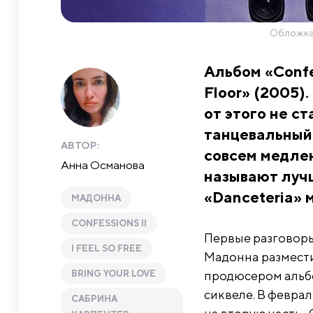
Обложка 
Альбом «Confes
Floor» (2005)
от этого не ст
танцевальный 
АВТОР:
совсем медлен
Анна Османова
называют лучш
«Danceteria» 
МАДОННА
CONFESSIONS II
Первые разговоры 
I FEEL SO FREE
Мадонна размести
BRING YOUR LOVE
продюсером альбом
сиквеле. В февра
САБРИНА