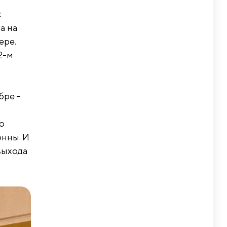
к
а на
ере.
2-м
–
ябре –
о
онны. И
 выхода