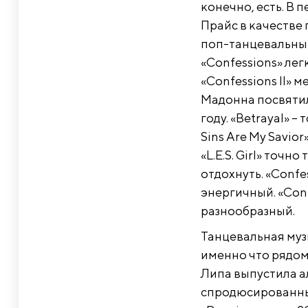
конечно, есть. В
Прайс в качестве 
поп-танцевальный 
«Confessions» лег
«Confessions II» 
Мадонна посвятил
году. «Betrayal» –
Sins Are My Savio
«L.E.S. Girl» точн
отдохнуть. «Confe
энергичный. «Confe
разнообразный.
Танцевальная муз
именно что рядом.
Липа выпустила ал
спродюсированны