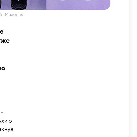
айт Мадонны
ce
уже
но
а
 –
ухи о
екнув