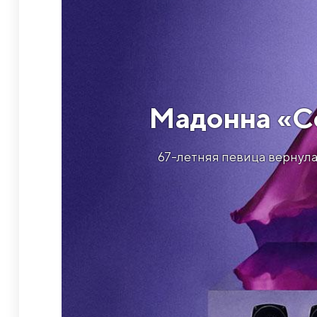
​Мадонна «Co
67-летняя певица вернула