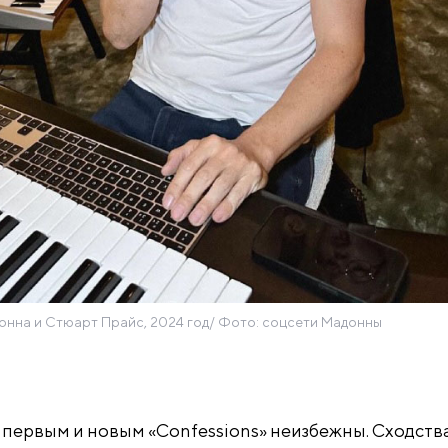
онна и Стюарт Прайс, 2024 год/ Фото: соцсети Мадонны
первым и новым «Confessions» неизбежны. Сходства