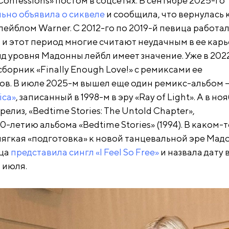
Confessions» постом в соцсетях. В сентябре 2025-го
ьно объявила о сиквеле
и сообщила, что вернулась 
лейблом Warner. С 2012-го по 2019-й певица работал
, и этот период многие считают неудачным в ее карь
нд уровня Мадонны лейбл имеет значение. Уже в 202
борник «Finally Enough Love!» с ремиксами ее
ов. В июле 2025-м вышел еще один ремикс-альбом 
ica»
, записанный в 1998-м в эру «Ray of Light». А в но
елиз, «Bedtime Stories: The Untold Chapter»,
-летию альбома «Bedtime Stories» (1994). В каком-т
мягкая «подготовка» к новой танцевальной эре Мад
ица
представила сингл «I Feel So Free»
и назвала дату
3 июля.