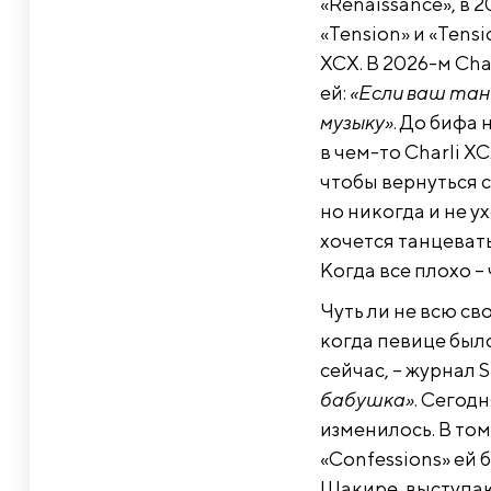
«Renaissance», в
«Tension» и «Tensi
XCX. В 2026-м Cha
ей:
«Если ваш та
музыку»
. До бифа 
в чем-то Charli X
чтобы вернуться 
но никогда и не у
хочется танцевать
Когда все плохо –
Чуть ли не всю св
когда певице было
сейчас, – журнал 
бабушка»
. Сегод
изменилось. В том
«Confessions» ей 
Шакире, выступаю