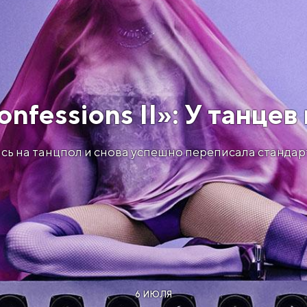
nfessions II»: У танцев
сь на танцпол и снова успешно переписала стандар
6 ИЮЛЯ