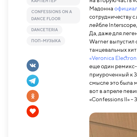
на вторую часть «
КАРПЕНТЕР
Мадонна
официал
CONFESSIONS ON A
сотрудничеству с 
DANCE FLOOR
лейбле Interscope
DANCETERIA
Да, даже для леге
Warner выпустил с
ПОП-МУЗЫКА
танцевальных хит
«Veronica Electron
еще один ремикс-р
приуроченный к 30
смысле это была 
вот в апреле пев
«Confessions II» – 