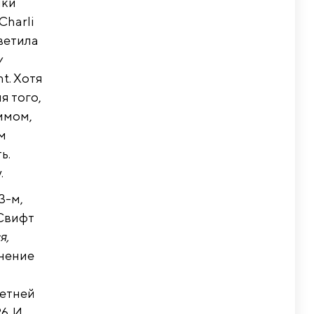
нки
Charli
тветила
у
nt. Хотя
я того,
имом,
м
ь.
.
3-м,
 Свифт
я,
мнение
летней
6. И