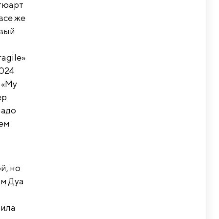
Стюарт
все же
рвый
agile»
2024
. «My
ер
надо
тем
й, но
-м Дуа
вила