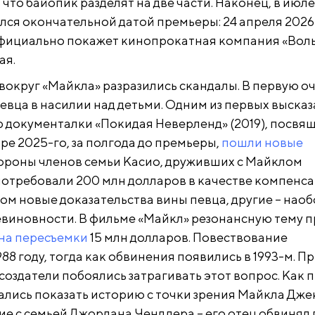
что байопик разделят на две части. Наконец, в июле
лся окончательной датой премьеры: 24 апреля 2026 
фициально покажет кинопрокатная компания «Воль
ая.
вокруг «Майкла» разразились скандалы. В первую оч
евца в насилии над детьми. Одним из первых высказ
р документалки «Покидая Неверленд» (2019), посвя
бре 2025-го, за полгода до премьеры,
пошли новые
тороны членов семьи Касио, друживших с Майклом
отребовали 200 млн долларов в качестве компенса
ом новые доказательства вины певца, другие – наоб
евиновности. В фильме «Майкл» резонансную тему 
на пересъемки
15 млн долларов. Повествование
988 году, тогда как обвинения появились в 1993-м. П
о создатели побоялись затрагивать этот вопрос. Как 
рались показать историю с точки зрения Майкла Дже
е с семьей Джордана Чендлера – его отец обвинял 