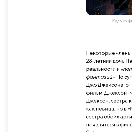
Кадр из ф
Некоторые члены 
28-летняя дочь П
реальности и
«по
фантазий»
. По с
Джо Джексона, от
фильм. Джексон-м
Джексон, сестра 
как певица, но в 
сестра обоих арти
появляться в филь