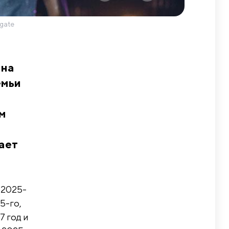
gate
ина
емьи
ьм
ает
 2025-
5-го,
7 год и