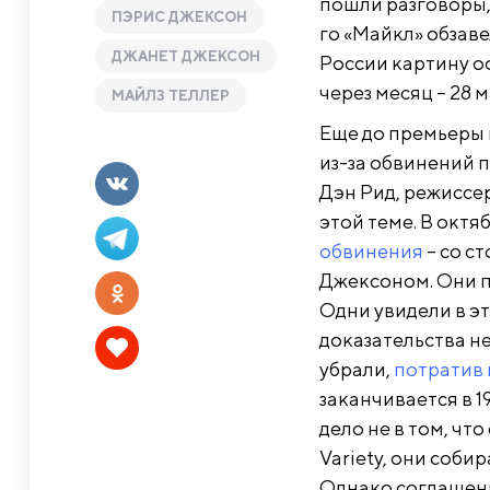
пошли разговоры, 
ПЭРИС ДЖЕКСОН
го «Майкл» обзаве
ДЖАНЕТ ДЖЕКСОН
России картину о
через месяц – 28 м
МАЙЛЗ ТЕЛЛЕР
Еще до премьеры 
из-за обвинений п
Дэн Рид, режиссе
этой теме. В октя
обвинения
– со с
Джексоном. Они п
Одни увидели в эт
доказательства н
убрали,
потратив 
заканчивается в 1
дело не в том, чт
Variety, они соби
Однако соглашени