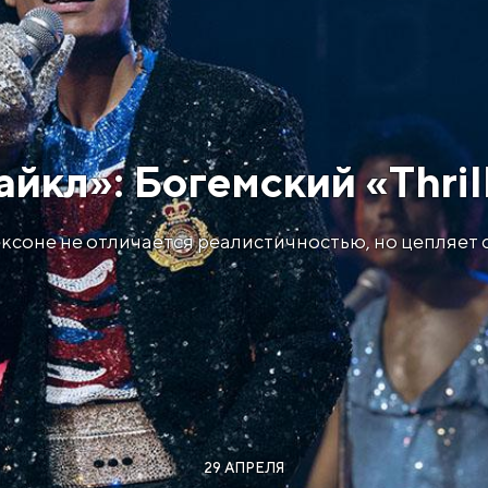
айкл»: Богемский «Thril
ксоне не отличается реалистичностью, но цепляет 
29 АПРЕЛЯ