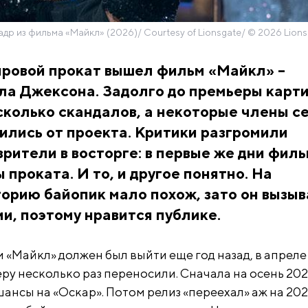
адр из фильма «Майкл» (2026)/ Courtesy of Lionsgate/ © 2026 Lions
ировой прокат вышел фильм «Майкл» –
ла Джексона. Задолго до премьеры карт
сколько скандалов, а некоторые члены с
ились от проекта. Критики разгромили
зрители в восторге: в первые же дни фил
 проката. И то, и другое понятно. На
орию байопик мало похож, зато он вызыв
и, поэтому нравится публике.
 «Майкл» должен был выйти еще год назад, в апреле
ру несколько раз переносили. Сначала на осень 202
ансы на «Оскар». Потом релиз «переехал» аж на 202