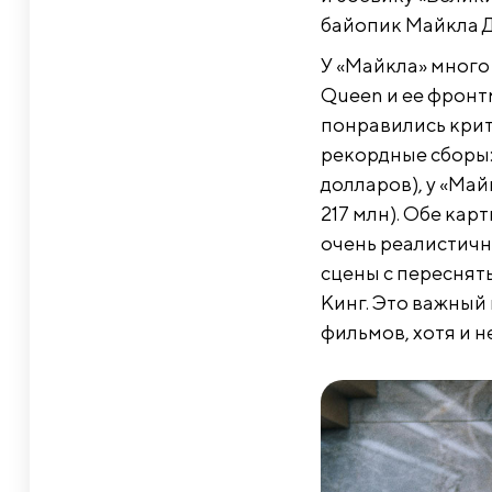
байопик Майкла Д
У «Майкла» много
Queen и ее фрон
понравились крити
рекордные сборы:
долларов), у «Май
217 млн). Обе кар
очень реалистичн
сцены с переснят
Кинг. Это важный
фильмов, хотя и н