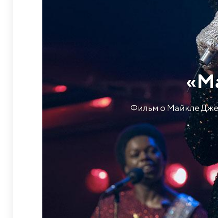
​«М
Фильм о Майкле Дже