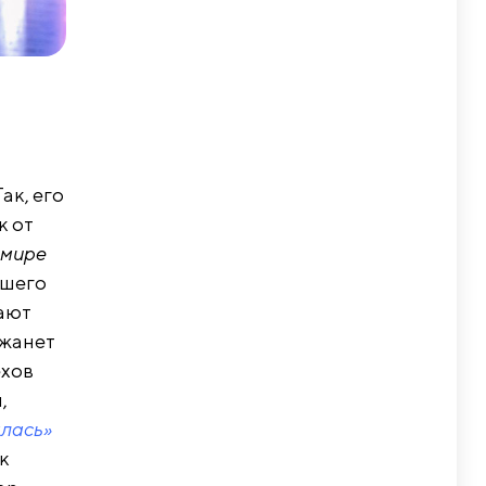
ак, его
к от
 мире
вшего
вают
Джанет
ехов
,
лась»
к