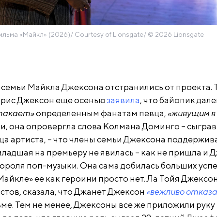
ильма «Майкл» (2026)/ Courtesy of Lionsgate/ © 2026 Lionsgate
семьи Майкла Джексона отстранились от проекта. Т
эрис Джексон еще осенью
заявила
, что байопик дале
такает»
определенным фанатам певца,
«живущим в
ути, она опровергла слова Колмана Доминго – сыгра
ца артиста, – что члены семьи Джексона поддержи
ладшая на премьеру не явилась – как не пришла и 
короля поп-музыки. Она сама добилась больших усп
«Майкле» ее как героини просто нет. Ла Тойя Джексон
стов, сказала, что Джанет Джексон
«вежливо отказа
ме. Тем не менее, Джексоны все же приложили руку 