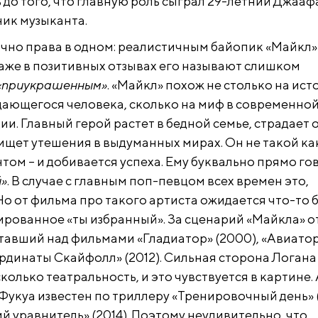
 до того, что главную роль сыграл 29-летний Джааф
ик музыканта.
чно права в одном: реалистичным байопик «Майкл»
Даже в позитивных отзывах его называют слишком
«приукрашенным»
. «Майкл» похож не столько на ис
ыдающегося человека, сколько на миф в современно
и. Главный герой растет в бедной семье, страдает 
ищет утешения в выдуманных мирах. Он не такой как 
ом – и добивается успеха. Ему буквально прямо го
й»
. В случае с главным поп-певцом всех времен это,
Но от фильма про такого артиста ожидается что-то 
ированное «ты избранный». За сценарий «Майкла» о
тавший над фильмами «Гладиатор» (2000), «Авиато
ординаты Скайфолл» (2012). Сильная сторона Логана 
сколько театральность, и это чувствуется в картине.
Фукуа известен по триллеру «Тренировочный день» 
й уравнитель» (2014). Поэтому неудивительно, что