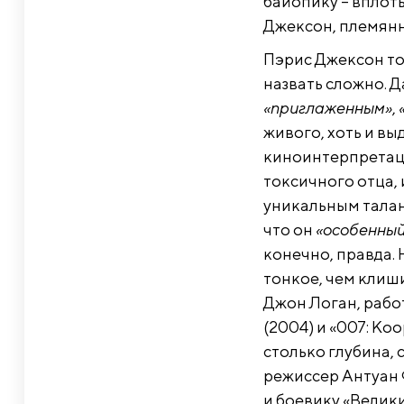
байопику – вплоть
Джексон, племянн
Пэрис Джексон то
назвать сложно. 
«приглаженным»
,
живого, хоть и в
киноинтерпретаци
токсичного отца, 
уникальным талант
что он
«особенны
конечно, правда. 
тонкое, чем клиш
Джон Логан, рабо
(2004) и «007: Ко
столько глубина, 
режиссер Антуан 
и боевику «Велики