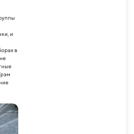
группы
ки, и
борах в
 не
тные
Грэм
ние