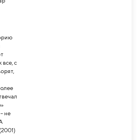
ар
торию
й
от
все, с
ворят,
более
твечал
р»
– не
 А
(2001)