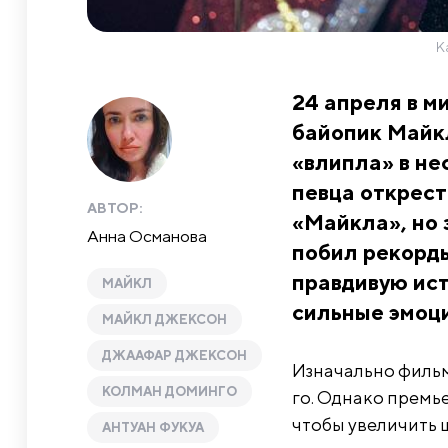
К
24 апреля в м
байопик Майк
«влипла» в не
певца открест
АВТОР:
«Майкла», но 
Анна Османова
побил рекорды
правдивую ист
МАЙКЛ
сильные эмоци
МАЙКЛ ДЖЕКСОН
ДЖААФАР ДЖЕКСОН
Изначально фильм
КОЛМАН ДОМИНГО
го. Однако премье
чтобы увеличить ш
АНТУАН ФУКУА