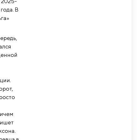
 2025-
года. В
га»
ередь,
ался
щенной
ции.
орот,
просто
ричем
пишет
ксона.
певца в