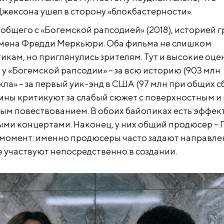
жексона ушел в сторону «блокбастерности».
 общего с «Богемской рапсодией» (2018), историей 
тмена Фредди Меркьюри. Оба фильма не слишком
кам, но приглянулись зрителям. Тут и высокие оцен
 у «Богемской рапсодии» – за всю историю (903 млн
кла» – за первый уик-энд в США (97 млн при общих с
тины критикуют за слабый сюжет с поверхностным и
ым повествованием. В обоих байопиках есть эффек
ыми концертами. Наконец, у них общий продюсер – 
 момент: именно продюсеры часто задают направле
е участвуют непосредственно в создании.