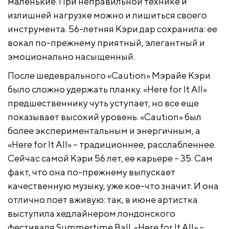
маленькие. При неправильной технике и
излишней нагрузке можно и лишиться своего
инструмента. 56-летняя Кэри дар сохранила: ее
вокал по-прежнему приятный, элегантный и
эмоционально насыщенный.
После шедеврального «Caution» Мэрайе Кэри
было сложно удержать планку. «Here for It All»
предшественнику чуть уступает, но все еще
показывает высокий уровень. «Caution» был
более экспериментальным и энергичным, а
«Here for It All» – традиционнее, расслабленнее.
Сейчас самой Кэри 56 лет, ее карьере – 35. Сам
факт, что она по-прежнему выпускает
качественную музыку, уже кое-что значит. И она
отлично поет вживую: так, в июне артистка
выступила хедлайнером лондонского
фестиваля Summertime Ball. «Here for It All» –