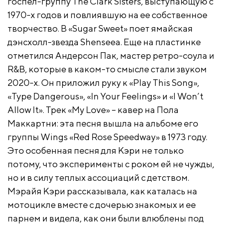
госпел-группу The Clark Sisters, выступающую с
1970-х годов и повлиявшую на ее собственное
творчество. В «Sugar Sweet» поет ямайская
дэнсхолл-звезда Shenseea. Еще на пластинке
отметился Андерсон Пак, мастер ретро-соула и
R&B, которые в каком-то смысле стали звуком
2020-х. Он приложил руку к «Play This Song»,
«Type Dangerous», «In Your Feelings» и «I Won’t
Allow It». Трек «My Love» – кавер на Пола
Маккартни: эта песня вышла на альбоме его
группы Wings «Red Rose Speedway» в 1973 году.
Это особенная песня для Кэри не только
потому, что эксперименты с роком ей не чужды,
но и в силу теплых ассоциаций с детством.
Мэрайя Кэри рассказывала, как каталась на
мотоцикле вместе с дочерью знакомых и ее
парнем и видела, как они были влюблены под