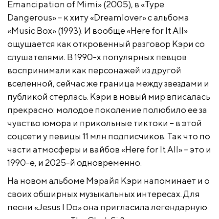
Emancipation of Mimi» (2005), в «Type
Dangerous» – к хиту «Dreamlover» с альбома
«Music Box» (1993). И вообще «Here for It All»
ощущается как откровенный разговор Кэри со
слушателями. В 1990-х популярных певцов
воспринимали как персонажей из другой
вселенной, сейчас же граница между звездами и
публикой стерлась. Кэри в новый мир вписалась
прекрасно: молодое поколение полюбило ее за
чувство юмора и прикольные тиктоки – в этой
соцсети у певицы 11 млн подписчиков. Так что по
части атмосферы и вайбов «Here for It All» – это и
1990-е, и 2025-й одновременно.
На новом альбоме Мэрайя Кэри напоминает и о
своих обширных музыкальных интересах. Для
песни «Jesus I Do» она пригласила легендарную