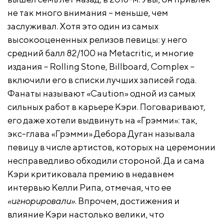
не так много внимания – меньше, чем
заслуживал. Хотя это один из самых
высокооцененных релизов певицы: у него
средний балл 82/100 на Metacritic, и многие
издания – Rolling Stone, Billboard, Complex –
включили его в списки лучших записей года.
Фанаты называют «Caution» одной из самых
сильных работ в карьере Кэри. Поговаривают,
его даже хотели выдвинуть на «Грэмми»: так,
экс-глава «Грэмми» Дебора Дуган называла
певицу в числе артистов, которых на церемонии
несправедливо обходили стороной. Да и сама
Кэри критиковала премию в недавнем
интервью Келли Рипа, отмечая, что ее
«игнорировали»
. Впрочем, достижения и
влияние Кэри настолько велики, что