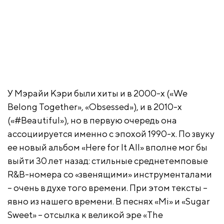
У Мэрайи Кэри были хиты и в 2000-х («We
Belong Together», «Obsessed»), и в 2010-х
(«#Beautiful»), но в первую очередь она
ассоциируется именно с эпохой 1990-х. По звуку
ее новый альбом «Here for It All» вполне мог бы
выйти 30 лет назад: стильные среднетемповые
R&B-номера со «звенящими» инструменталами
– очень в духе того времени. При этом тексты –
явно из нашего времени. В песнях «Mi» и «Sugar
Sweet» – отсылка к великой эре «The