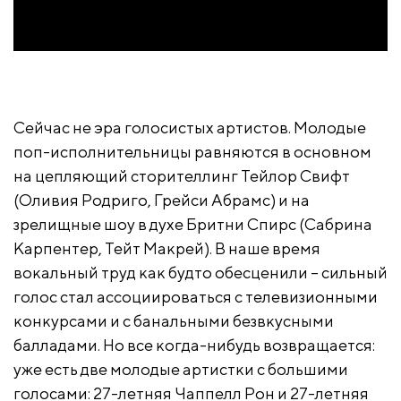
Сейчас не эра голосистых артистов. Молодые
поп-исполнительницы равняются в основном
на цепляющий сторителлинг Тейлор Свифт
(Оливия Родриго, Грейси Абрамс) и на
зрелищные шоу в духе Бритни Спирс (Сабрина
Карпентер, Тейт Макрей). В наше время
вокальный труд как будто обесценили – сильный
голос стал ассоциироваться с телевизионными
конкурсами и с банальными безвкусными
балладами. Но все когда-нибудь возвращается:
уже есть две молодые артистки с большими
голосами: 27-летняя Чаппелл Рон и 27-летняя