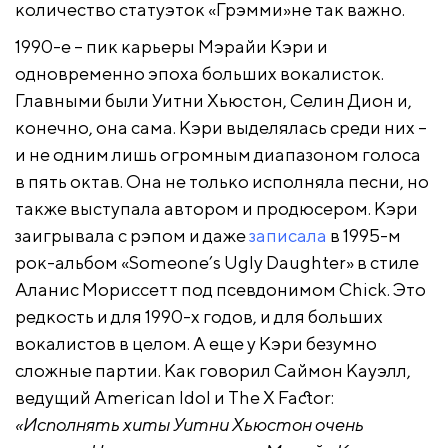
количество статуэток «Грэмми»не так важно.
1990-е – пик карьеры Мэрайи Кэри и
одновременно эпоха больших вокалисток.
Главными были Уитни Хьюстон, Селин Дион и,
конечно, она сама. Кэри выделялась среди них –
и не одним лишь огромным диапазоном голоса
в пять октав. Она не только исполняла песни, но
также выступала автором и продюсером. Кэри
заигрывала с рэпом и даже
записала
в 1995-м
рок-альбом «Someone’s Ugly Daughter» в стиле
Аланис Мориссетт под псевдонимом Chick. Это
редкость и для 1990-х годов, и для больших
вокалистов в целом. А еще у Кэри безумно
сложные партии. Как говорил Саймон Кауэлл,
ведущий American Idol и The X Factor:
«Исполнять хиты Уитни Хьюстон очень