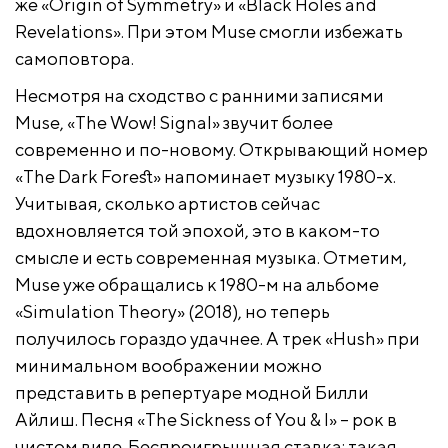
же «Origin of Symmetry» и «Black Holes and
Revelations». При этом Muse смогли избежать
самоповтора.
Несмотря на сходство с ранними записями
Muse, «The Wow! Signal» звучит более
современно и по-новому. Открывающий номер
«The Dark Forest» напоминает музыку 1980-х.
Учитывая, сколько артистов сейчас
вдохновляется той эпохой, это в каком-то
смысле и есть современная музыка. Отметим,
Muse уже обращались к 1980-м на альбоме
«Simulation Theory» (2018), но теперь
получилось гораздо удачнее. А трек «Hush» при
минимальном воображении можно
представить в репертуаре модной Билли
Айлиш. Песня «The Sickness of You & I» – рок в
чистом виде. Беспроигрышная ставка: такая