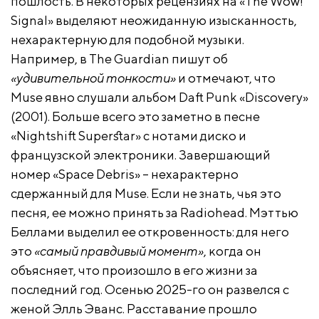
пошлость. В некоторых рецензиях на «The Wow!
Signal» выделяют неожиданную изысканность,
нехарактерную для подобной музыки.
Например, в The Guardian пишут об
«удивительной тонкости»
и отмечают, что
Muse явно слушали альбом Daft Punk «Discovery»
(2001). Больше всего это заметно в песне
«Nightshift Superstar» с нотами диско и
французской электроники. Завершающий
номер «Space Debris» – нехарактерно
сдержанный для Muse. Если не знать, чья это
песня, ее можно принять за Radiohead. Мэттью
Беллами выделил ее откровенность: для него
это
«самый правдивый момент»
, когда он
объясняет, что произошло в его жизни за
последний год. Осенью 2025-го он развелся с
женой Элль Эванс. Расставание прошло