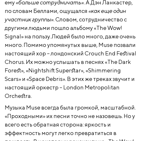
ему
«больше сотрудничать»
. А Дэн Ланкастер,
по словам Беллами, ощущался
«как еще один
участник группы»
. Словом, сотрудничество с
другими людьми пошло альбому «The Wow!
Signal» на пользу. Людей было много, даже очень
много. Помимо упомянутых выше, Muse позвали
настоящий хор – лондонский Crouch End Festival
Chorus. Их можно услышать в песнях «The Dark
Forest», «Nightshift Superstar», «Shimmering
Scars» и «Space Debris». В этих же треках звучит и
настоящий оркестр – London Metropolitan
Orchestra.
Музыка Muse всегда была громкой, масштабной.
«Проходными» их песни точно не назовешь. Но у
всего есть обратная сторона: яркость и
эффектность могут легко превратиться в