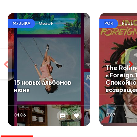
ОБЗОР
РЕЦЕН
МУЗЫКА
РОК
​The Rolli
«Foreign 
​15 новых альбомов
Спокойно
июня
возвраще
04.06
13.07