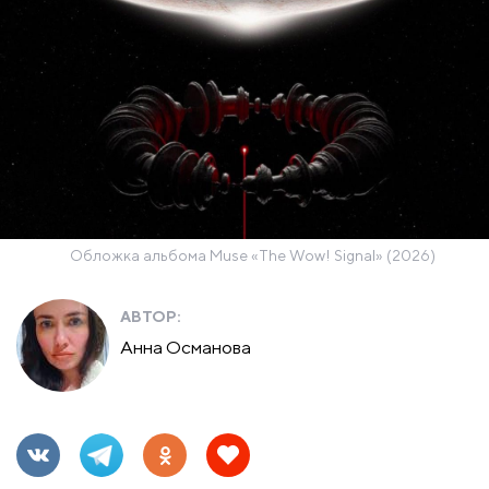
Обложка альбома Muse «The Wow! Signal» (2026)
АВТОР:
Анна Османова