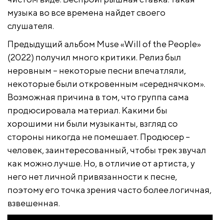
музыка во все времена найдет своего
слушателя.
Предыдущий альбом Muse «Will of the People»
(2022) получил много критики. Релиз был
неровным – некоторые песни впечатляли,
некоторые были откровенным «середнячком».
Возможная причина в том, что группа сама
продюсировала материал. Какими бы
хорошими ни были музыканты, взгляд со
стороны никогда не помешает. Продюсер –
человек, заинтересованный, чтобы трек звучал
как можно лучше. Но, в отличие от артиста, у
него нет личной привязанности к песне,
поэтому его точка зрения часто более логичная,
взвешенная.