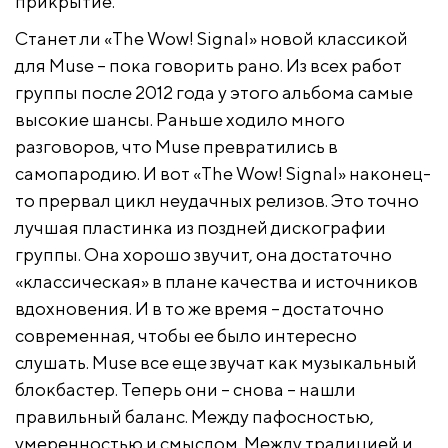
прикрытие.
Станет ли «The Wow! Signal» новой классикой
для Muse – пока говорить рано. Из всех работ
группы после 2012 года у этого альбома самые
высокие шансы. Раньше ходило много
разговоров, что Muse превратились в
самопародию. И вот «The Wow! Signal» наконец-
то прервал цикл неудачных релизов. Это точно
лучшая пластинка из поздней дискографии
группы. Она хорошо звучит, она достаточно
«классическая» в плане качества и источников
вдохновения. И в то же время – достаточно
современная, чтобы ее было интересно
слушать. Muse все еще звучат как музыкальный
блокбастер. Теперь они – снова – нашли
правильный баланс. Между пафосностью,
умеренностью и смыслом. Между традицией и