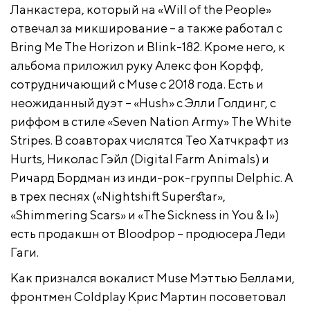
Ланкастера, который на «Will of the People»
отвечал за микширование – а также работал с
Bring Me The Horizon и Blink-182. Кроме него, к
альбома приложил руку Алекс фон Корфф,
сотрудничающий с Muse с 2018 года. Есть и
неожиданный дуэт – «Hush» с Элли Голдинг, с
риффом в стиле «Seven Nation Army» The White
Stripes. В соавторах числятся Тео Хатчкрафт из
Hurts, Николас Гэйл (Digital Farm Animals) и
Ричард Бордман из инди-рок-группы Delphic. А
в трех песнях («Nightshift Superstar»,
«Shimmering Scars» и «The Sickness in You & I»)
есть продакшн от Bloodpop – продюсера Леди
Гаги.
Как признался вокалист Muse Мэттью Беллами,
фронтмен Coldplay Крис Мартин посоветовал