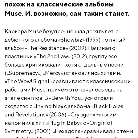
похож на классические альбомы
Muse. И, возможно, сам таким станет.
Карьера Muse безупречно шла десять лет: с
дебютного альбома «Showbiz» (1999) по пятый
альбом «The Resistance» (2009). Начиная с
пластинки «The 2nd Law» (2012), группу все
больше критиковали – хотя отдельные песни
(«Supremacy», «Mercy») становились хитами.
«The Wow! Signal» сравнивают с классическими
работами Muse, причем это началось еще на
этапе синглов. В «Be with You» усмотрели
сходство с «Invincible» с альбома «Black Holes
and Revelations» (2006). «Cryogen» многим
напомнила хит «Plug In Baby» с «Origin of
Symmetry» (2001). «Hexagons» сравнивали с теми