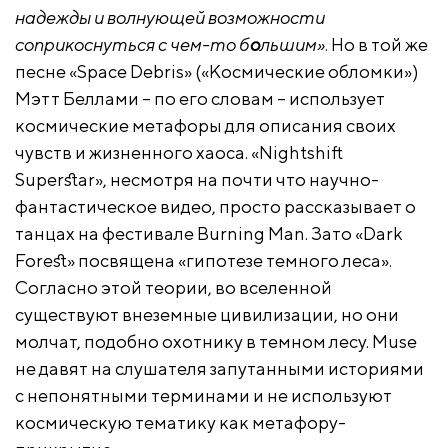
надежды и волнующей возможности
соприкоснуться с чем-то б
о
льшим»
. Но в той же
песне «Space Debris» («Космические обломки»)
Мэтт Беллами – по его словам – использует
космические метафоры для описания своих
чувств и жизненного хаоса. «Nightshift
Superstar», несмотря на почти что научно-
фантастическое видео, просто рассказывает о
танцах на фестивале Burning Man. Зато «Dark
Forest» посвящена «гипотезе темного леса».
Согласно этой теории, во вселенной
существуют внеземные цивилизации, но они
молчат, подобно охотнику в темном лесу. Muse
не давят на слушателя запутанными историями
с непонятными терминами и не используют
космическую тематику как метафору-