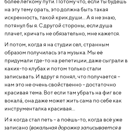
более лёгкому пути. Потому что, если ты будешь
на эту тему орать, это должна быть такая
искренность, такой крик души… А я не знаю,
потянул бы я. С другой стороны, если душа
плачет, кричать не обязательно, мне кажется.
И потом, когда я на студии сел, странным
образом получилась эта музыка. Мы её
придумали где-то на репетиции, даже сыграли в
каких-то клубах и потом только стали
записывать. И вдруг я понял, что получается –
нам это не очень свойственно – достаточно
красивая тема. Вот если там убрать на фиг все
вокалá, она даже может жить сама по себе как
инструменталка красивая…
И я когда стал петь – а поёшь-то, когда всё уже
записано (
вокальная дорожка записывается в