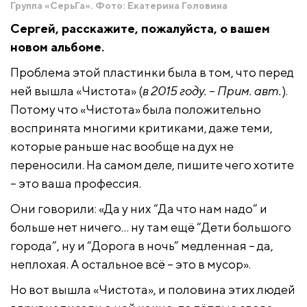
Группа «СерьГа». Фото: Екатерина Головина
Сергей, расскажите, пожалуйста, о вашем
новом альбоме.
Проблема этой пластинки была в том, что перед
ней вышла «Чистота» (
в 2015 году. – Прим. авт.
).
Потому что «Чистота» была положительно
воспринята многими критиками, даже теми,
которые раньше нас вообще на дух не
переносили. На самом деле, пишите чего хотите
– это ваша профессия.
Они говорили: «Да у них “Да что нам надо” и
больше нет ничего… ну там ещё “Дети большого
города”, ну и “Дорога в ночь” медленная – да,
неплохая. А остальное всё – это в мусор».
Но вот вышла «Чистота», и половина этих людей