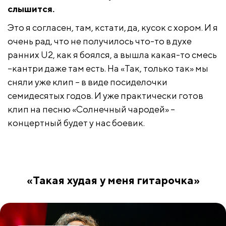
слышится.
Это я согласен, там, кстати, да, кусок с хором. И я
очень рад, что не получилось что-то в духе
ранних U2, как я боялся, а вышла какая-то смесь
–кантри даже там есть. На «Так, только так» мы
сняли уже клип – в виде посиделочки
семидесятых годов. И уже практически готов
клип на песню «Солнечный чародей» –
концертный будет у нас боевик.
«Такая худая у меня гитарочка»