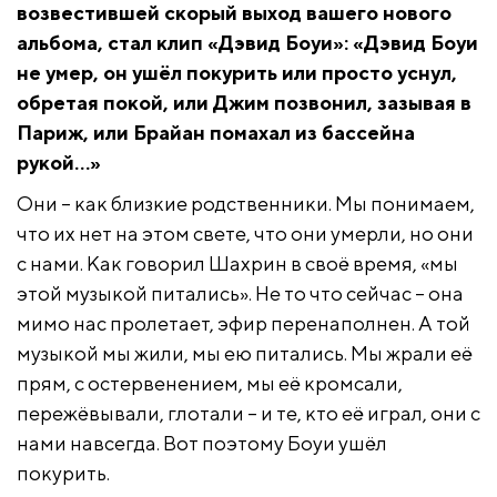
возвестившей скорый выход вашего нового
альбома, стал клип «Дэвид Боуи»: «Дэвид Боуи
не умер, он ушёл покурить или просто уснул,
обретая покой, или Джим позвонил, зазывая в
Париж, или Брайан помахал из бассейна
рукой…»
Они – как близкие родственники. Мы понимаем,
что их нет на этом свете, что они умерли, но они
с нами. Как говорил Шахрин в своё время, «мы
этой музыкой питались». Не то что сейчас – она
мимо нас пролетает, эфир перенаполнен. А той
музыкой мы жили, мы ею питались. Мы жрали её
прям, с остервенением, мы её кромсали,
пережёвывали, глотали – и те, кто её играл, они с
нами навсегда. Вот поэтому Боуи ушёл
покурить.