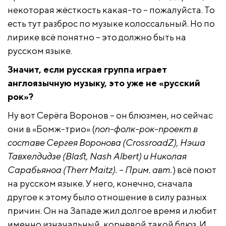
некоторая жёсткость какая-то – пожалуйста. То
есть тут разброс по музыке колоссальный. Но по
лирике всё понятно – это должно быть на
русском языке.
Значит, если русская группа играет
англоязычную музыку, это уже не «русский
рок»?
Ну вот Серёга Воронов – он блюзмен, но сейчас
они в «Бомж-трио» (
поп-фолк-рок-проект в
составе Сергея Воронова (CrossroadZ), Нэша
Тавхелдидзе (Blast, Nash Albert) и Николая
Сарабьяноа (Therr Maitz). – Прим. авт.
) всё поют
на русском языке. У него, конечно, сначала
другое к этому было отношение в силу разных
причин. Он на Западе жил долгое время и любит
именно изначальный, корневой такой блюз. И