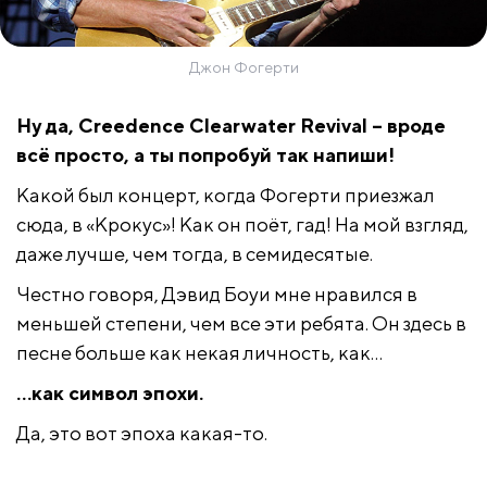
Джон Фогерти
Ну да, Creedence Clearwater Revival – вроде
всё просто, а ты попробуй так напиши!
Какой был концерт, когда Фогерти приезжал
сюда, в «Крокус»! Как он поёт, гад! На мой взгляд,
даже лучше, чем тогда, в семидесятые.
Честно говоря, Дэвид Боуи мне нравился в
меньшей степени, чем все эти ребята. Он здесь в
песне больше как некая личность, как…
…как символ эпохи.
Да, это вот эпоха какая-то.