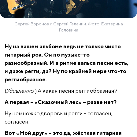
Сергей Воронов и Сергей Галанин. Фото: Екатерина
Головина
Ну на вашем альбоме ведь не только чисто
гитарный рок. Он по музыке-то
разнообразный. И в ритме вальса песни есть,
и даже регги, да? Ну по крайней мере что-то
реггиобразное.
(
Удивлённо.
) А какая песня реггиобразная?
А первая – «Сказочный лес» – разве нет?
Ну немножко дворовый регги – согласен,
согласен.
Вот «Мой друг» – это да, жёсткая гитарная