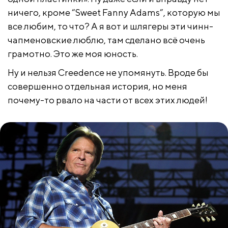
ничего, кроме “Sweet Fanny Adams”, которую мы
все любим, то что? А я вот и шлягеры эти чинн-
чапменовские люблю, там сделано всё очень
грамотно. Это же моя юность.
Ну и нельзя Creedence не упомянуть. Вроде бы
совершенно отдельная история, но меня
почему-то рвало на части от всех этих людей!