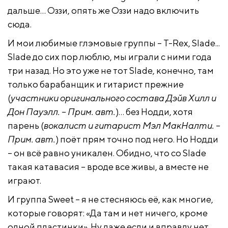
дальше… Оззи, опять же Оззи надо включить
сюда.
И мои любимые глэмовые группы – T-Rex, Slade...
Slade до сих пор люблю, мы играли с ними года
три назад. Но это уже не тот Slade, конечно, там
только барабанщик и гитарист прежние
(
участники оригинального состава
Дэйв Хилл и
Дон Пауэлл. – Прим. авт.
)… без Нодди, хотя
парень (
вокалист и гитарист Мэл МакНалти. –
Прим. авт.
) поёт прям точно под него. Но Нодди
– он всё равно уникален. Обидно, что со Slade
такая катавасия – вроде все живы, а вместе не
играют.
И группа Sweet – я не стесняюсь её, как многие,
которые говорят: «Да там и нет ничего, кроме
одной пластинки». Ну даже если и вправду нет