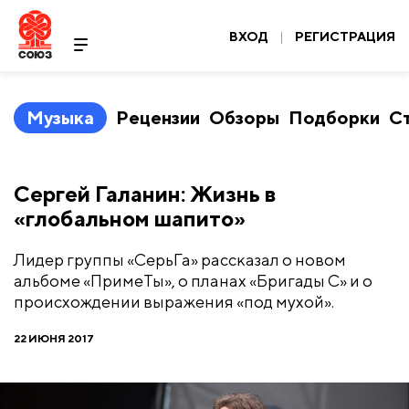
ВХОД
|
РЕГИСТРАЦИЯ
Музыка
Рецензии
Обзоры
Подборки
С
Сергей Галанин: Жизнь в
«глобальном шапито»
Лидер группы «СерьГа» рассказал о новом
альбоме «ПримеТы», о планах «Бригады С» и о
происхождении выражения «под мухой».
22 ИЮНЯ 2017