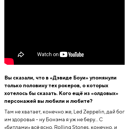
Вы сказали, что в «Дэвиде Боуи» упомянули
только половину тех рокеров, о которых
хотелось бы сказать. Кого ещё из «олдовых»
персонажей вы любили и любите?
Там не хватает, конечно же, Led Zeppelin, дай бог
им здоровья – ну Бонэма я уж не беру… С
«битлами» всё ясно, Rolling Stones, конечно, и