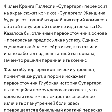
Фильм Крэйга Гиллеспи «Супергерл» переносит
на экран сюжет комикса «Супергерл: Женщина
будущего» – одной из ярчайших серий комиксов
об этой популярной героине издательства DC.
Казалось бы, отличный первоисточник в основе
– прекрасная предпосылка к успеху. Однако
сценаристка Ана Ногейра и все, кто так или
иначе работал над адаптацией материала,
зачем-то решили переиначить комикс.
Фильм «Супергерл» критически упрощает,
примитивизирует, а порой и искажает
первоисточник. Глубокая история Супергерл,
пытающейся помочь девочке осознать, что
кровавая месть – не лекарство, способное
излечить от внутренней боли, здесь
превращается в банальный краткий пересказ