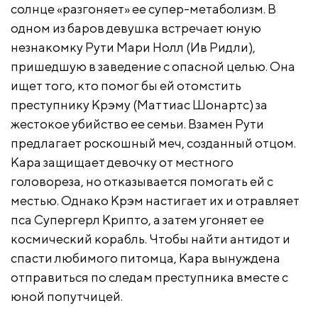
солнце «разгоняет» ее супер-метаболизм. В
одном из баров девушка встречает юную
незнакомку Рути Мари Нолл (Ив Ридли),
пришедшую в заведение с опасной целью. Она
ищет того, кто помог бы ей отомстить
преступнику Крэму (Маттиас Шонартс) за
жестокое убийство ее семьи. Взамен Рути
предлагает роскошный меч, созданный отцом.
Кара защищает девочку от местного
головореза, но отказывается помогать ей с
местью. Однако Крэм настигает их и отравляет
пса Супергерл Крипто, а затем угоняет ее
космический корабль. Чтобы найти антидот и
спасти любимого питомца, Кара вынуждена
отправиться по следам преступника вместе с
юной попутчицей.