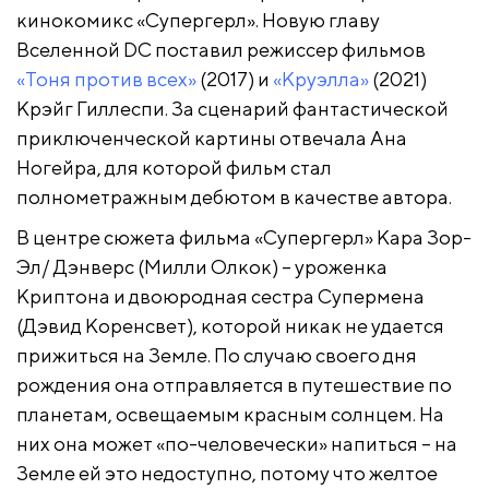
кинокомикс «Супергерл». Новую главу
Вселенной DC поставил режиссер фильмов
«Тоня против всех»
(2017) и
«Круэлла»
(2021)
Крэйг Гиллеспи. За сценарий фантастической
приключенческой картины отвечала Ана
Ногейра, для которой фильм стал
полнометражным дебютом в качестве автора.
В центре сюжета фильма «Супергерл» Кара Зор-
Эл/ Дэнверс (Милли Олкок) – уроженка
Криптона и двоюродная сестра Супермена
(Дэвид Коренсвет), которой никак не удается
прижиться на Земле. По случаю своего дня
рождения она отправляется в путешествие по
планетам, освещаемым красным солнцем. На
них она может «по-человечески» напиться – на
Земле ей это недоступно, потому что желтое