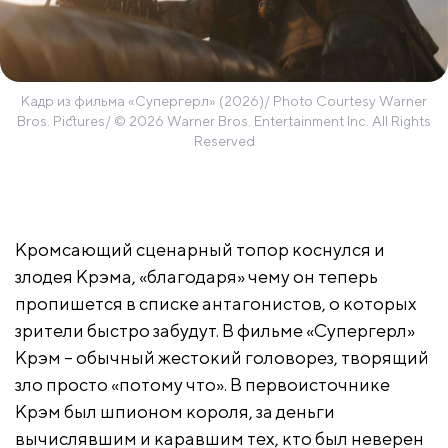
Кадр из фильма «Супергерл» (2026)/ Photo Courtesy Warner
Bros. Pictures/ © 2026 Warner Bros. Entertainment Inc. All Rights
Reserved
Кромсающий сценарный топор коснулся и
злодея Крэма, «благодаря» чему он теперь
пропишется в списке антагонистов, о которых
зрители быстро забудут. В фильме «Супергерл»
Крэм – обычный жестокий головорез, творящий
зло просто «потому что». В первоисточнике
Крэм был шпионом короля, за деньги
вычислявшим и каравшим тех, кто был неверен