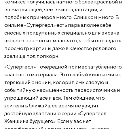
комиксе получилась намного более красивой и
впечатляющей, чем в киноадаптации, и
подобных примеров много. Слишком много. В
фильме «Супергерл» есть пара вполне себе
сносных придуманных специально для экрана
экшен-сцен – но их маловато, чтобы оправдать
просмотр картины даже в качестве рядового
зрелища под попкорн.
«Супергерл» – очередной пример загубленного
классного материала. Это слабый кинокомикс,
теряющий эмоции, колорит, смысловую и
событийную насыщенность первоисточника и
упрощающий все и вся. Тем обиднее, что
зрители в ближайшее время не увидят
достойную адаптацию серии «Супергерл:
Женщина будущего». Если у вас нет
предубеждений насчет комиксов – вместо