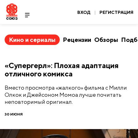
ВХОД
|
РЕГИСТРАЦИЯ
Кино и сериалы
Рецензии
Обзоры
Подб
​«Супергерл»: Плохая адаптация
отличного комикса
Вместо просмотра «жалкого» фильма с Милли
Олкок и Джейсоном Момоа лучше почитать
неповторимый оригинал.
30 ИЮНЯ