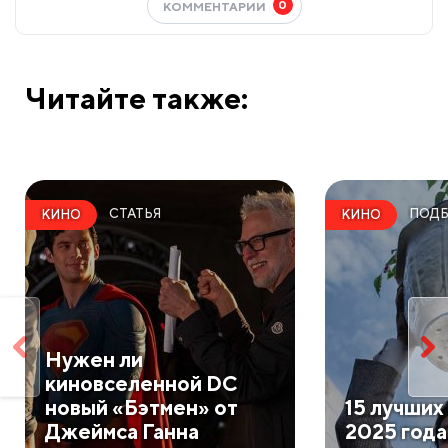
0
КОММЕНТАРИИ
Читайте также:
СТАТЬЯ
ПОДБ
КИНО
КИНО
Нужен ли
киновселенной DC
новый «Бэтмен» от
​15 лучши
Джеймса Ганна
2025 года