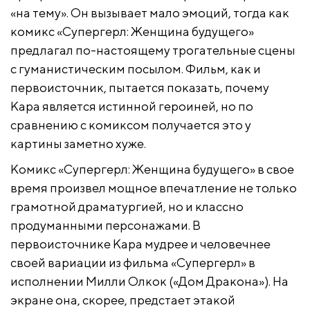
«на тему». Он вызывает мало эмоций, тогда как
комикс «Супергерл: Женщина будущего»
предлагал по-настоящему трогательные сцены
с гуманистическим посылом. Фильм, как и
первоисточник, пытается показать, почему
Кара является истинной героиней, но по
сравнению с комиксом получается это у
картины заметно хуже.
Комикс «Супергерл: Женщина будущего» в свое
время произвел мощное впечатление не только
грамотной драматургией, но и классно
продуманными персонажами. В
первоисточнике Кара мудрее и человечнее
своей вариации из фильма «Супергерл» в
исполнении Милли Олкок («Дом Дракона»). На
экране она, скорее, предстает этакой