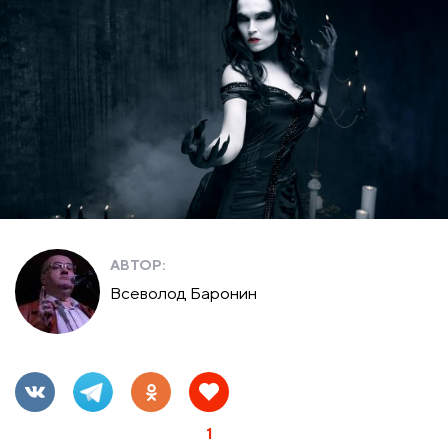
АВТОР:
Всеволод Баронин
1