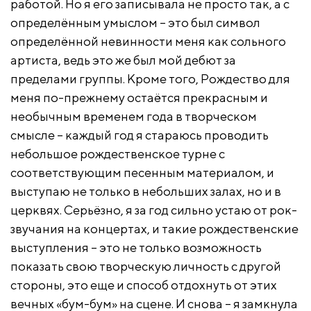
работой. Но я его записывала не просто так, а с
определённым умыслом – это был символ
определённой невинности меня как сольного
артиста, ведь это же был мой дебют за
пределами группы. Кроме того, Рождество для
меня по-прежнему остаётся прекрасным и
необычным временем года в творческом
смысле – каждый год я стараюсь проводить
небольшое рождественское турне с
соответствующим песенным материалом, и
выступаю не только в небольших залах, но и в
церквях. Серьёзно, я за год сильно устаю от рок-
звучания на концертах, и такие рождественские
выступления – это не только возможность
показать свою творческую личность с другой
стороны, это еще и способ отдохнуть от этих
вечных «бум-бум» на сцене. И снова – я замкнула