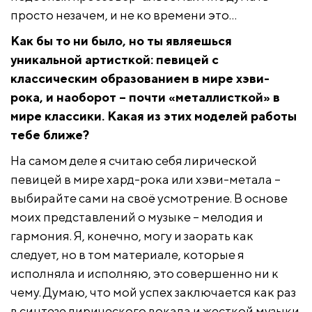
просто незачем, и не ко времени это…
Как бы то ни было, но ты являешься
уникальной артисткой: певицей с
классическим образованием в мире хэви-
рока, и наоборот – почти «металлисткой» в
мире классики. Какая из этих моделей работы
тебе ближе?
На самом деле я считаю себя лирической
певицей в мире хард-рока или хэви-метала –
выбирайте сами на своё усмотрение. В основе
моих представлений о музыке – мелодия и
гармония. Я, конечно, могу и заорать как
следует, но в том материале, которые я
исполняла и исполняю, это совершенно ни к
чему. Думаю, что мой успех заключается как раз
в синтезе лирического вокала и жесткой музыки