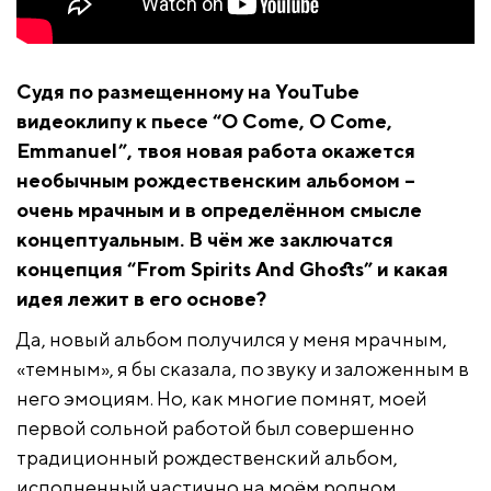
Судя по размещенному на YouTube
видеоклипу к пьесе “
O
Come
,
O
Come
,
Emmanuel
”, твоя новая работа окажется
необычным рождественским альбомом –
очень мрачным и в определённом смысле
концептуальным. В чём же заключатся
концепция “
From
Spirits
And
Ghosts
” и какая
идея лежит в его основе?
Да, новый альбом получился у меня мрачным,
«темным», я бы сказала, по звуку и заложенным в
него эмоциям. Но, как многие помнят, моей
первой сольной работой был совершенно
традиционный рождественский альбом,
исполненный частично на моём родном