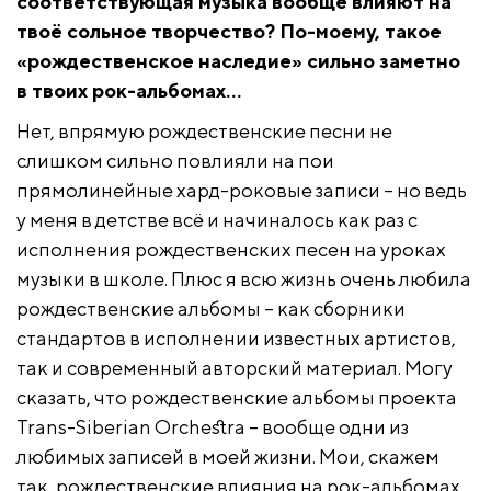
соответствующая музыка вообще влияют на
твоё сольное творчество? По-моему, такое
«рождественское наследие» сильно заметно
в твоих рок-альбомах…
Нет, впрямую рождественские песни не
слишком сильно повлияли на пои
прямолинейные хард-роковые записи – но ведь
у меня в детстве всё и начиналось как раз с
исполнения рождественских песен на уроках
музыки в школе. Плюс я всю жизнь очень любила
рождественские альбомы – как сборники
стандартов в исполнении известных артистов,
так и современный авторский материал. Могу
сказать, что рождественские альбомы проекта
Trans-Siberian Orchestra – вообще одни из
любимых записей в моей жизни. Мои, скажем
так, рождественские влияния на рок-альбомах