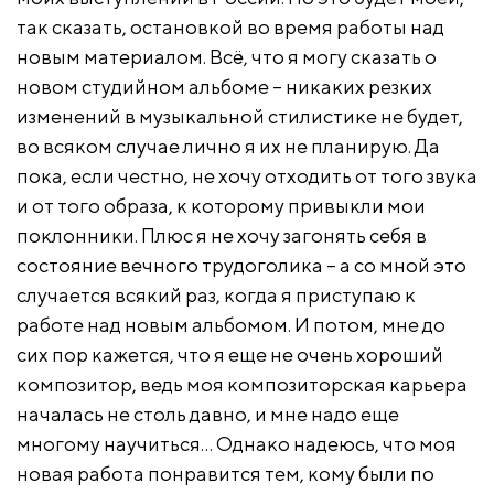
так сказать, остановкой во время работы над
новым материалом. Всё, что я могу сказать о
новом студийном альбоме – никаких резких
изменений в музыкальной стилистике не будет,
во всяком случае лично я их не планирую. Да
пока, если честно, не хочу отходить от того звука
и от того образа, к которому привыкли мои
поклонники. Плюс я не хочу загонять себя в
состояние вечного трудоголика – а со мной это
случается всякий раз, когда я приступаю к
работе над новым альбомом. И потом, мне до
сих пор кажется, что я еще не очень хороший
композитор, ведь моя композиторская карьера
началась не столь давно, и мне надо еще
многому научиться… Однако надеюсь, что моя
новая работа понравится тем, кому были по