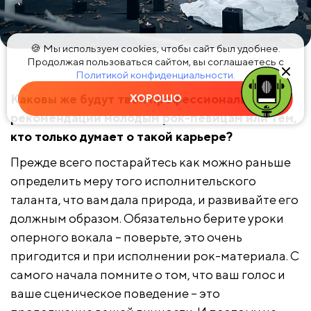
🍪 Мы используем cookies, чтобы сайт был удобнее.
Продолжая пользоваться сайтом, вы соглашаетесь с
Тарья Турунен. Фото: Tim Tronkoe (earMUSIC)
Политикой конфиденциальности.
Каковы же будут твои профессиональные
ХОРОШО
рекомендации молодым рок-певицам или тем,
кто только думает о такой карьере?
Прежде всего постарайтесь как можно раньше
определить меру того исполнительского
таланта, что вам дала природа, и развивайте его
должным образом. Обязательно берите уроки
оперного вокала – поверьте, это очень
пригодится и при исполнении рок-материала. С
самого начала помните о том, что ваш голос и
ваше сценическое поведение – это