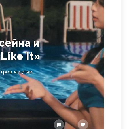
сейна и
Like It»
ров за сутки.