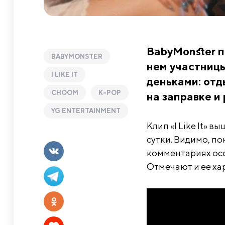
BabyMonster по
BABYMONSTER
нем участниц
I LIKE IT
деньками: отд
CHOOM
K-POP
на заправке и
YG ENTERTAINMENT
Клип «I Like It» в
сутки. Видимо, п
комментариях осо
Отмечают и ее ха