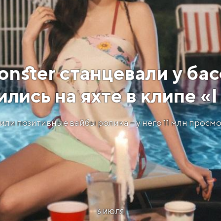
nster станцевали у бас
лись на яхте в клипе «I 
ли позитивные вайбы ролика – у него 11 млн просмот
6 ИЮЛЯ