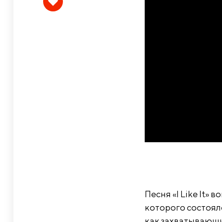
Песня «I Like It»
которого состоял
как захватывающий