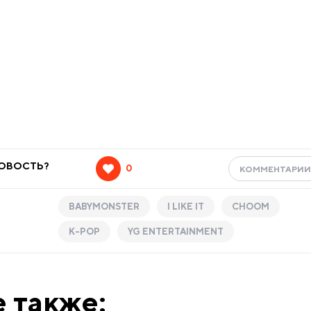
НОВОСТЬ?
0
КОММЕНТАРИ
BABYMONSTER
I LIKE IT
CHOOM
K-POP
YG ENTERTAINMENT
 также: