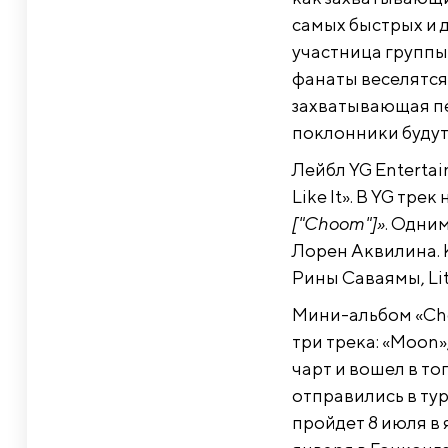
самых быстрых и 
участница группы,
фанаты веселятся п
захватывающая пес
поклонники будут
Лейбл YG Entertai
Like It». В YG трек
["Choom"]»
. Одним
Лорен Аквилина. 
Рины Саваямы, Litt
Мини-альбом «Choo
три трека: «Moon»
чарт и вошел в то
отправились в ту
пройдет 8 июля в 