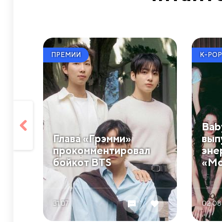
ПРЕМИИ
K-POP
Bab
Глава «Грэмми»
вып
прокомментировал
эне
бойкот BTS
«Mo
31.07
02.08