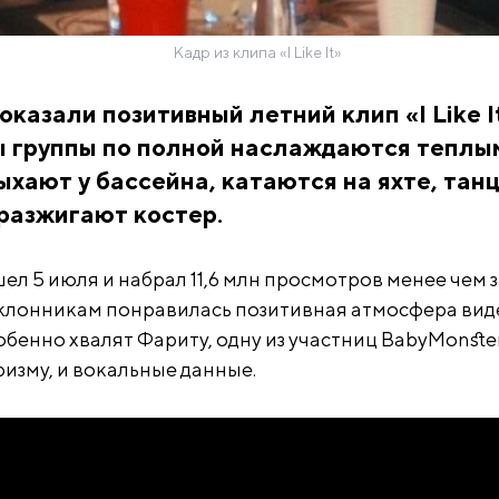
Кадр из клипа «I Like It»
казали позитивный летний клип «I Like It
ы группы по полной наслаждаются теплы
ыхают у бассейна, катаются на яхте, тан
 разжигают костер.
ышел 5 июля и набрал 11,6 млн просмотров менее чем 
оклонникам понравилась позитивная атмосфера виде
бенно хвалят Фариту, одну из участниц BabyMonster
ризму, и вокальные данные.