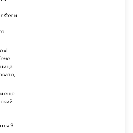
,
nster и
то
 «I
боме
ьница
овато,
ли еще
йский
тся 9