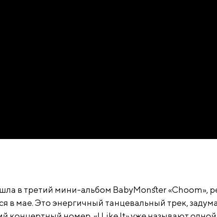
 вошла в третий мини-альбом BabyMonster «Choom», р
ся в мае. Это энергичный танцевальный трек, заду
 концертный номер. «I Like It» уже называют одной