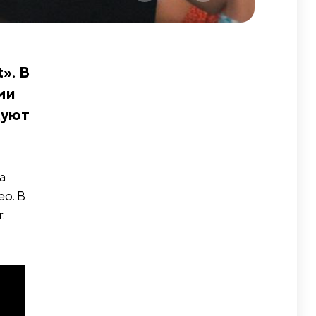
». В
ми
цуют
за
о. В
.