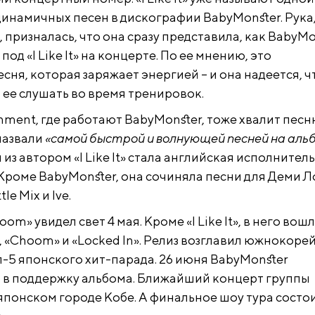
динамичных песен в дискографии BabyMonster. Рука
 призналась, что она сразу представила, как BabyMo
од «I Like It» на концерте. По ее мнению, это
ня, которая заряжает энергией – и она надеется, ч
 ее слушать во время тренировок.
nment, где работают BabyMonster, тоже хвалит песню
 назвали
«самой быстрой и волнующей песней на аль
 из автором «I Like It» стала английская исполнител
Кроме BabyMonster, она сочиняла песни для Деми Л
le Mix и Ive.
m» увидел свет 4 мая. Кроме «I Like It», в него вош
, «Choom» и «Locked In». Релиз возглавил южнокоре
п-5 японского хит-парада. 26 июня BabyMonster
р в поддержку альбома. Ближайший концерт группы
японском городе Кобе. А финальное шоу тура состои