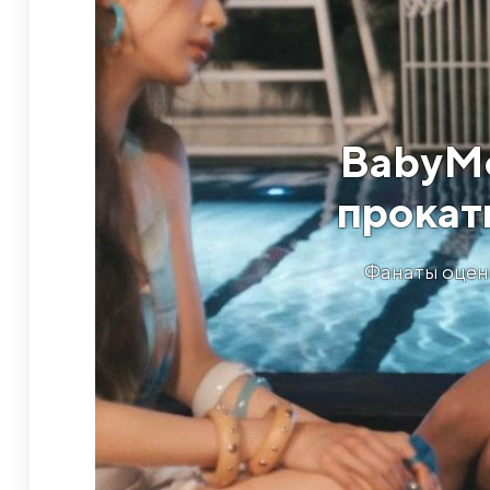
BabyMo
прокати
Фанаты оцени