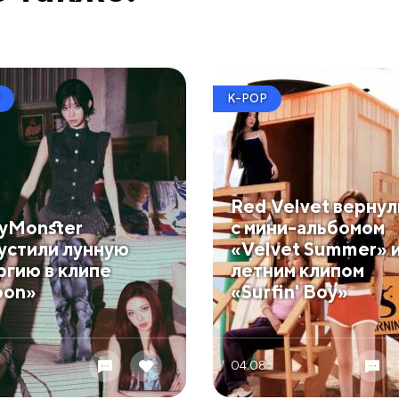
K-POP
Red Velvet вернул
yMonster
с мини-альбомом
устили лунную
«Velvet Summer» 
ргию в клипе
летним клипом
on»
«Surfin' Boy»
04.08