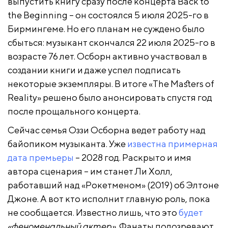
выпустить книгу сразу после концерта Back to
the Beginning – он состоялся 5 июля 2025-го в
Бирмингеме. Но его планам не суждено было
сбыться: музыкант скончался 22 июля 2025-го в
возрасте 76 лет. Осборн активно участвовал в
создании книги и даже успел подписать
некоторые экземпляры. В итоге «The Masters of
Reality» решено было анонсировать спустя год
после прощального концерта.
Сейчас семья Оззи Осборна ведет работу над
байопиком музыканта. Уже
известна примерная
дата премьеры
– 2028 год. Раскрыто и имя
автора сценария – им станет Ли Холл,
работавший над «Рокетменом» (2019) об Элтоне
Джоне. А вот кто исполнит главную роль, пока
не сообщается. Известно лишь, что это
будет
«феноменальный актер»
. Фанаты подозревают