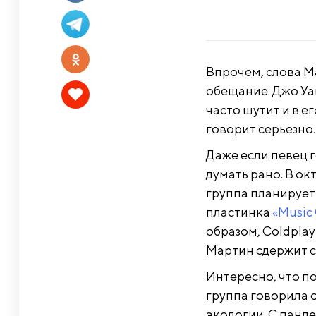
Впрочем, слова М
обещание. Джо Уа
часто шутит и в е
говорит серьезно.
Даже если певец 
думать рано. В о
группа планирует
пластинка
«Music
образом, Coldplay
Мартин сдержит с
Интересно, что п
группа говорила о
экологии. С панде