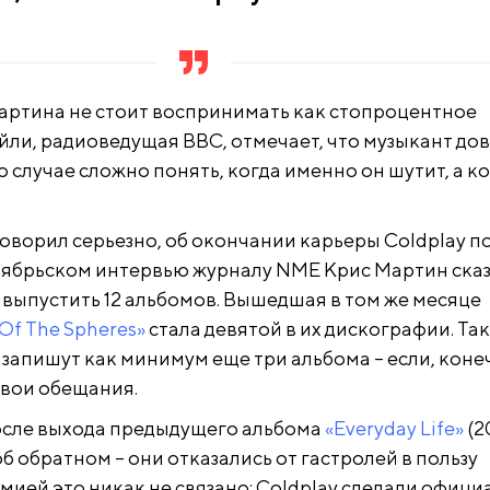
артина не стоит воспринимать как стопроцентное
йли, радиоведущая BBC, отмечает, что музыкант до
го случае сложно понять, когда именно он шутит, а к
говорил серьезно, об окончании карьеры Coldplay п
ктябрьском интервью журналу NME Крис Мартин сказ
 выпустить 12 альбомов. Вышедшая в том же месяце
 Of The Spheres»
стала девятой в их дискографии. Та
 запишут как минимум еще три альбома – если, коне
вои обещания.
осле выхода предыдущего альбома
«Everyday Life»
(2
б обратном – они отказались от гастролей в пользу
мией это никак не связано: Coldplay сделали офиц