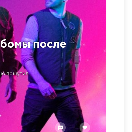
ьбомы после
но пошутил.