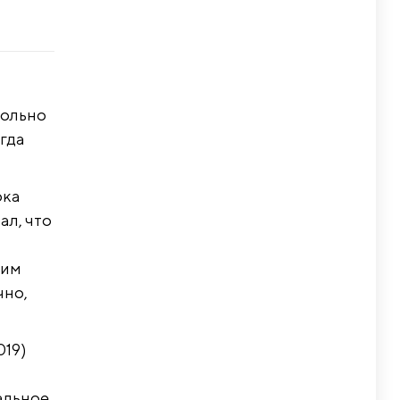
вольно
огда
ока
ал, что
ким
чно,
019)
иальное