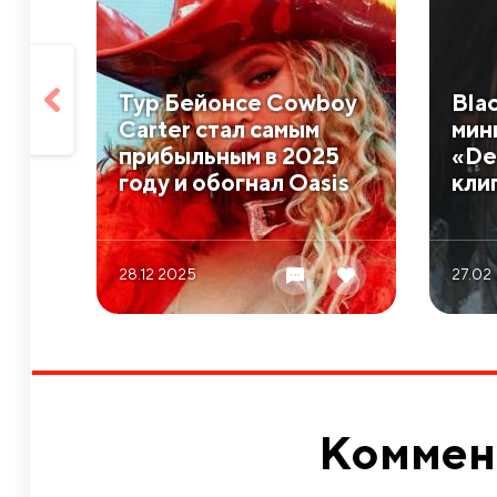
Тур Бейонсе Cowboy
Bla
Carter стал самым
мин
прибыльным в 2025
«De
году и обогнал Oasis
кли
28.12 2025
27.02
Коммен