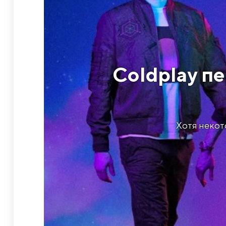
Coldplay п
Хотя некот