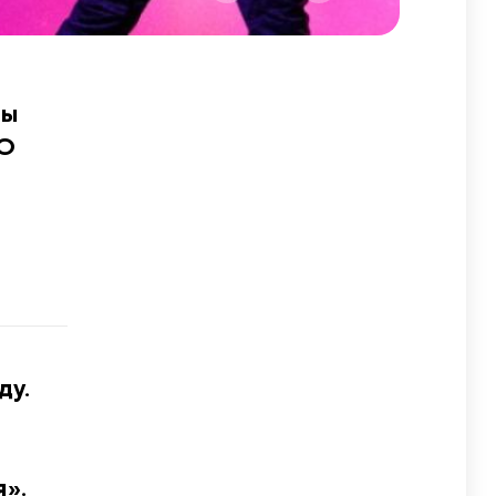
ты
 О
ду.
я».