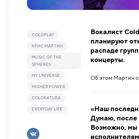
Вокалист Cold
COLDPLAY
планируют отк
КРИС МАРТИН
распаде групп
MUSIC OF THE
концерты.
SPHERES
MY UNIVERSE
Об этом Мартин с
HIGHER POWER
COLORATURA
«Наш последни
EVERYDAY LIFE
Думаю, после 
Возможно, мы 
исполнителями