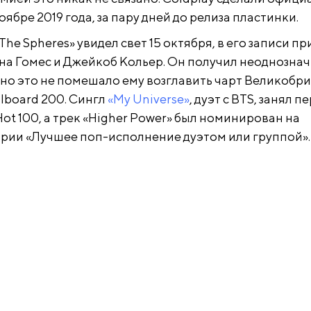
оябре 2019 года, за пару дней до релиза пластинки.
The Spheres» увидел свет 15 октября, в его записи п
ена Гомес и Джейкоб Кольер. Он получил неоднозна
 но это не помешало ему возглавить чарт Великобр
llboard 200. Сингл
«My Universe»
, дуэт с BTS, занял п
 Hot 100, а трек «Higher Power» был номинирован на
ории «Лучшее поп-исполнение дуэтом или группой».