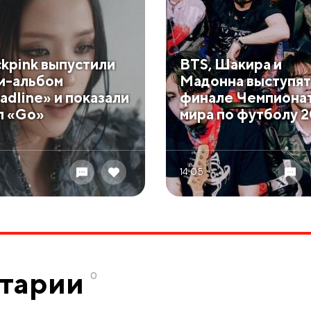
ckpink выпустили
BTS, Шакира и
и-альбом
Мадонна выступят
adline» и показали
финале Чемпиона
п «Go»
мира по футболу 
14.05
тарии
0