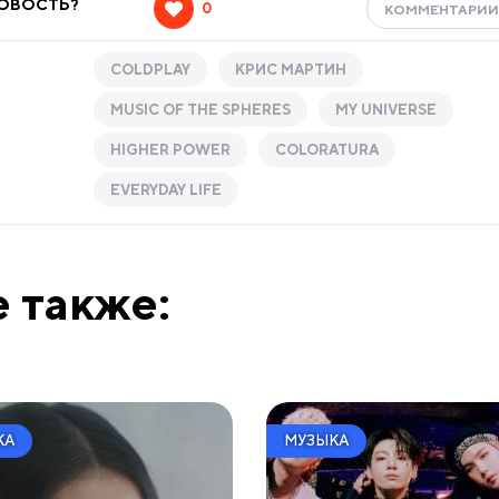
НОВОСТЬ?
0
КОММЕНТАРИ
COLDPLAY
КРИС МАРТИН
MUSIC OF THE SPHERES
MY UNIVERSE
HIGHER POWER
COLORATURA
EVERYDAY LIFE
 также:
КА
МУЗЫКА