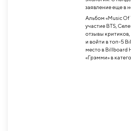
заявление еще в н
Альбом «Music Of 
участие BTS, Сел
отзывы критиков,
и войти в топ-5 Bi
место в Billboard
«Грэмми» в катег