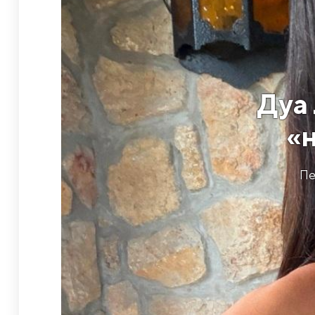
Дуа
«
Пе