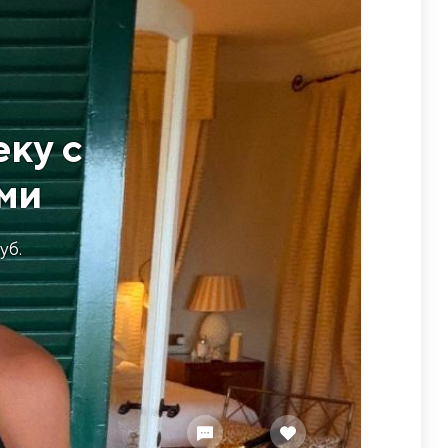
ку с
ми
уб.