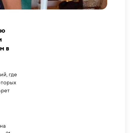
ую
и
м в
ий, где
которых
арет
она