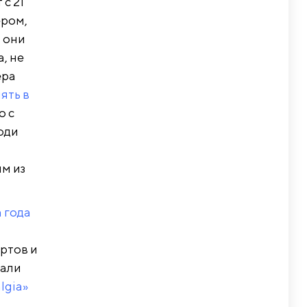
с 21
ером,
 они
, не
ера
ять в
о с
юди
им из
 года
ертов и
вали
lgia»