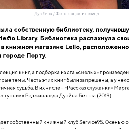
Дуа Липа / Фото: соцсети певицы
рыла собственную библиотеку, получивш
festo Library. Библиотека распахнула сво
 в книжном магазине Lello, расположенно
 городе Порту.
лекция книг, а подборка из ста «смелых» произведен
рые темы. Часть этих книг были запрещены, а у не
ичная судьба. В их числе – «Рассказ служанки» Марг
реступник» Реджинальда Дуэйна Беттса (2019).
едет собственный книжный клуб Service95. Осенью 