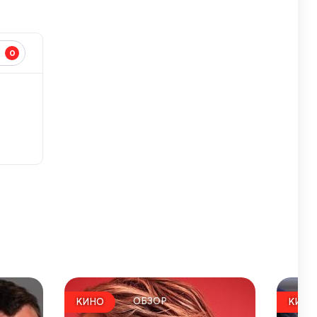
0
И
ОБЗОР
КИНО
КИНО