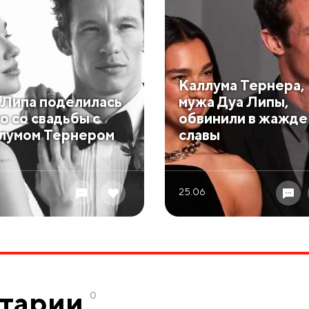
Каллума Тернера,
 Липа поделилась
мужа Дуа Липы,
о со свадьбы с
обвинили в жажде
лумом Тернером
славы
25.06
тарии
0