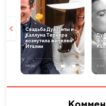
Свадьба Дуа Липы и
Каллума Тернера
Дуа
возмутила жителей
фот
Италии
Кал
09.06
21.06
Коммен