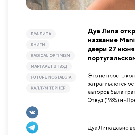
Дуа Липа отк
ДУА ЛИПА
название Mani
КНИГИ
двери 27 июня
RADICAL OPTIMISM
португальском
МАРГАРЕТ ЭТВУД
Это не просто кол
FUTURE NOSTALGIA
затрагиваются ост
КАЛЛУМ ТЕРНЕР
авторов была траг
Этвуд (1985) и «П
Дуа Липа давно в