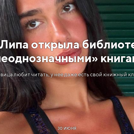
 Липа открыла библиоте
неоднозначными» книга
вица любит читать, у нее даже есть свой книжный кл
30 ИЮНЯ