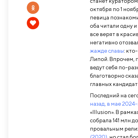
станет куратором
октября по 1 ноя
певица познакоми
оба читали одну и
все верят в крас
негативно отозвал
жажде славы
: кто
Липой. Впрочем, 
ведут себя по-ра
благотворно сказа
главных кандидат
Последний на сег
назад, в мае 2024-
«Illusion». В рам
собрала 141 млн д
провальным релиз
(2020)
, но стал б