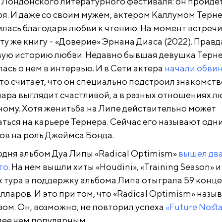
 Лондонского литературного фестиваля: он пройдет 
бря. И даже со своим мужем, актером Каллумом Терн
лась благодаря любви к чтению. На момент встречи
 ту же книгу – «Доверие» Эрнана Диаса (2022). Правда
ивую историю любви. Недавно бывшая девушка Терн
ась о нем в интервью. И в Сети актера
начали обвин
-то считает, что он специально подстроил знакомств
пара выглядит счастливой, а в разных отношениях л
зному. Хотя женитьба на Липе действительно может
ться на карьере Тернера. Сейчас его называют одн
ов на роль Джеймса Бонда.
одня альбом Дуа Липы «Radical Optimism»
вышел два
го
. На нем вышли хиты «Houdini», «Training Season» и
ках тура в поддержку альбома Липа отыграла 59 конц
олларов. И это при том, что «Radical Optimism» назы
ом. Он, возможно, не повторил успеха
«Future Nosta
олее чем популярным.