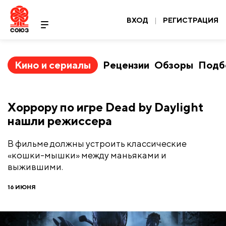
ВХОД
|
РЕГИСТРАЦИЯ
Кино и сериалы
Рецензии
Обзоры
Подб
Хоррору по игре Dead by Daylight
нашли режиссера
В фильме должны устроить классические
«кошки-мышки» между маньяками и
выжившими.
16 ИЮНЯ