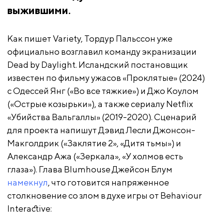
выжившими.
Как пишет Variety, Тордур Пальссон уже
официально возглавил команду экранизации
Dead by Daylight. Исландский постановщик
известен по фильму ужасов «Проклятые» (2024)
с Одессей Янг («Во все тяжкие») и Джо Коулом
(«Острые козырьки»), а также сериалу Netflix
«Убийства Вальгаллы» (2019-2020). Сценарий
для проекта напишут Дэвид Лесли Джонсон-
Макголдрик («Заклятие 2», «Дитя тьмы») и
Александр Ажа («Зеркала», «У холмов есть
глаза»). Глава Blumhouse Джейсон Блум
намекнул
, что готовится напряженное
столкновение со злом в духе игры от Behaviour
Interactive: