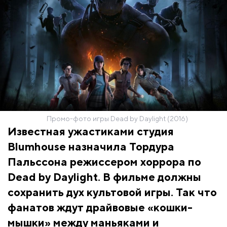
Промо-фото игры Dead by Daylight (2016)
Известная ужастиками студия
Blumhouse назначила Тордура
Пальссона режиссером хоррора по
Dead by Daylight. В фильме должны
сохранить дух культовой игры. Так что
фанатов ждут драйвовые «кошки-
мышки» между маньяками и