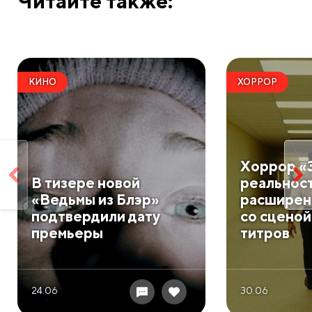
Читайте также:
КИНО
ХОРРОР
Хоррор «
В тизере новой
реальност
«Ведьмы из Блэр»
расширен
подтвердили дату
со сценой
премьеры
титров
24.06
30.06