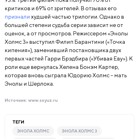
критиков и 69% от зрителей. В отзывах его
признали
худшей частью трилогии. Однако в
большей степени судьба серии зависит не от
оценок, а от просмотров. Режиссером «Энолы
Холмс 3» выступил Филип Барантини («Точка
кипения»), заменивший постановщика двух
первых частей Гарри Брэдбира («Убивая Еву»). К
роли еще вернулась Хелена Бонэм Картер,
которая вновь сыграла Юдорию Холмс – мать
Энолы и Шерлока.
Источник:
www.soyuz.ru
ТЕГИ
ЭНОЛА ХОЛМС
ЭНОЛА ХОЛМС 3