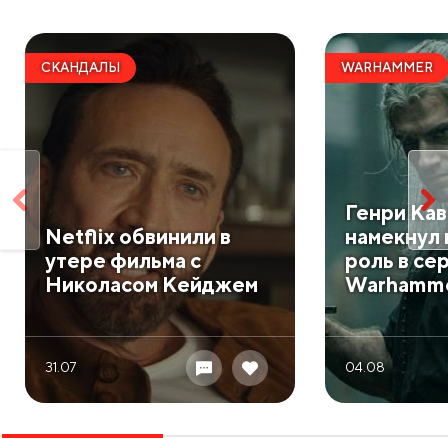
СКАНДАЛЫ
WARHAMMER
Генри Ка
Netflix обвинили в
намекнул 
утере фильма с
роль в се
Николасом Кейджем
Warhamm
31.07
04.08