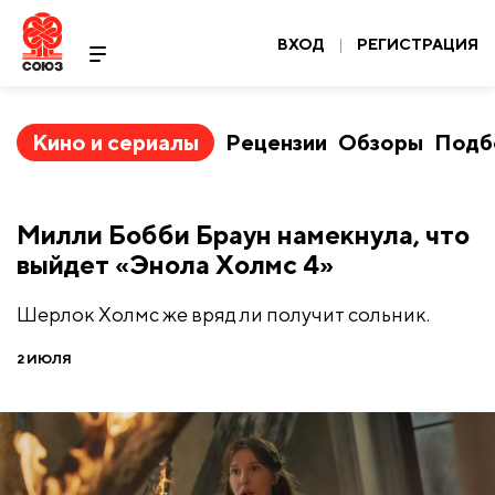
ВХОД
|
РЕГИСТРАЦИЯ
Кино и сериалы
Рецензии
Обзоры
Подб
Милли Бобби Браун намекнула, что
выйдет «Энола Холмс 4»
Шерлок Холмс же вряд ли получит сольник.
2 ИЮЛЯ