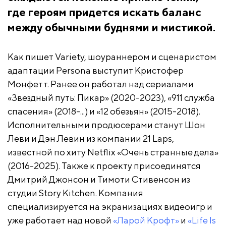
где героям придется искать баланс
между обычными буднями и мистикой.
Как пишет Variety, шоураннером и сценаристом
адаптации Persona выступит Кристофер
Монфетт. Ранее он работал над сериалами
«Звездный путь: Пикар» (2020-2023), «911 служба
спасения» (2018-...) и «12 обезьян» (2015-2018).
Исполнительными продюсерами станут Шон
Леви и Дэн Левин из компании 21 Laps,
известной по хиту Netflix «Очень странные дела»
(2016-2025). Также к проекту присоединятся
Дмитрий Джонсон и Тимоти Стивенсон из
студии Story Kitchen. Компания
специализируется на экранизациях видеоигр и
уже работает над новой
«Ларой Крофт»
и
«Life Is