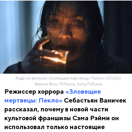
Кадр из фильма «Зловещие мертвецы: Пекло» (2026)/
Warner Bros. Pictures, Sony Pictures
Режиссер хоррора
«Зловещие
мертвецы: Пекло»
Себастьян Ваничек
рассказал, почему в новой части
культовой франшизы Сэма Рэйми он
использовал только настоящие