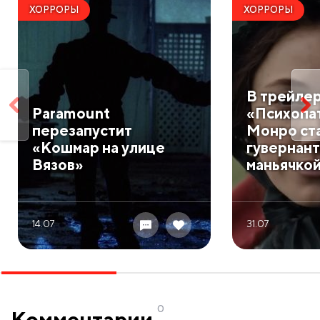
ХОРРОРЫ
ХОРРОРЫ
В трейле
Paramount
«Психопа
перезапустит
Монро ст
«Кошмар на улице
гувернан
Вязов»
маньячко
14.07
31.07
0
Комментарии