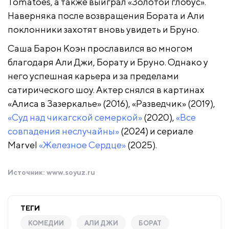
Tomatoes, а также выиграл «Золотой глобус».
Наверняка после возвращения Бората и Али
поклонники захотят вновь увидеть и Бруно.
Саша Барон Коэн прославился во многом
благодаря Али Джи, Борату и Бруно. Однако у
него успешная карьера и за пределами
сатирического шоу. Актер снялся в картинах
«Алиса в Зазеркалье» (2016), «Разведчик» (2019),
«Суд над чикагской семеркой»
(2020),
«Все
совпадения неслучайны»
(2024) и сериале
Marvel
«Железное Сердце»
(2025).
Источник:
www.soyuz.ru
ТЕГИ
КОМЕДИИ
АЛИ ДЖИ
БОРАТ