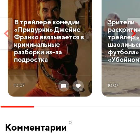
В трейлере комедии
Зрители
«Придурки» Джеймс
раскрити
Франко ввязывается в
трейлер 
криминальные
шаолиньс
разборки из-за
футбола»
подростка
«Убойном
10.07
10.07
0
Комментарии