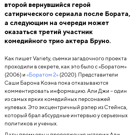
второй вернувшийся герой
сатирического сериала после Бората,
а следующим на очереди может
оказаться третий участник
комедийного трио актера Бруно.
Как пишет Variety, съемки загадочного проекта
проходили в секрете, как это было с «Боратом»
(2006) и
«Боратом 2»
(2020). Представители
Саши Барона Коэна пока отказываются
комментировать информацию. Али Джи –
один
из самых ярких комедийных персонажей
нулевых. Это
эксцентричный рэпер из Стейнса,
который брал абсурдные интервью у серьезных
политиков и ученых.
Даты премьеры у продолжения истории Али