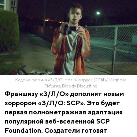
Кадр из фильма «З/Л/О: Новый вирус» (2014)/ Magnolia
Pictures, Bloody Disgusting
Франшизу «З/Л/О» дополнят новым
хоррором «З/Л/О: SCP». Это будет
первая полнометражная адаптация
популярной веб-вселенной SCP
Foundation. Создатели готовят