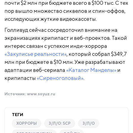
почти $2 млн при бюджете всего в $100 тыс. С тех
пор вышло множество сиквелов и спин-оффов,
исследующих жуткие видеокассеты.
Голливуд сейчас сосредоточил внимание на
экранизациях крипипаст и веб-проектов. Такой
интерес связан с успехом инди-хоррора
«Закулисье реальности»
, который собрал $349,7
млн при бюджете в $10 млн. Уже разрабатывают
адаптации веб-сериала
«Каталог Манделы»
и
крипипасты
«Сиреноголовый»
.
Источник:
www.soyuz.ru
ТЕГИ
ХОРРОРЫ
З/Л/О: SCP
З/Л/О