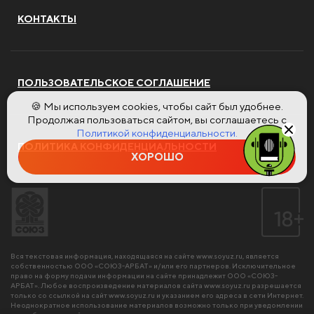
КОНТАКТЫ
ПОЛЬЗОВАТЕЛЬСКОЕ СОГЛАШЕНИЕ
🍪 Мы используем cookies, чтобы сайт был удобнее.
Продолжая пользоваться сайтом, вы соглашаетесь с
Политикой конфиденциальности.
ПОЛИТИКА КОНФИДЕНЦИАЛЬНОСТИ
ХОРОШО
Вся текстовая информация, находящаяся на сайте
www.soyuz.ru
, является
собственностью ООО «СОЮЗ-АРБАТ» и/или его партнеров. Исключительное
право на форму подачи информации на сайте принадлежит ООО «СОЮЗ-
АРБАТ». Любое воспроизведение материалов сайта
www.soyuz.ru
разрешается
только со ссылкой на сайт
www.soyuz.ru
и указанием его адреса в сети Интернет.
Неоднократное использование материалов возможно только при уведомлении