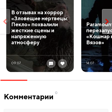
В отзывах на хоррор
«Зловещие мертвецы:
Пекло» похвалили
Paramoun
жесткие сцены и
перезапу
напряженную
«Кошмар 
атмосферу
Вязов»
09.07
14.07
0
Комментарии