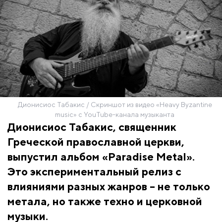
Дионисиос Табакис / Скриншот из видео «Heavy Byzantine
music» с YouTube-канала музыканта
Дионисиос Табакис, священник
Греческой православной церкви,
выпустил альбом «Paradise Metal».
Это экспериментальный релиз с
влияниями разных жанров – не только
метала, но также техно и церковной
музыки.