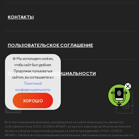
КОНТАКТЫ
ПОЛЬЗОВАТЕЛЬСКОЕ СОГЛАШЕНИЕ
🍪 Мы используем cookies,
чтобы сайт был удобнее.
Продолжая пользоваться
ПОЛИТИКА КОНФИДЕНЦИАЛЬНОСТИ
сайтом, вы соглашаетесь с
Политикой
конфиденциальности.
ХОРОШО
Вся текстовая информация, находящаяся на сайте
www.soyuz.ru
, является
собственностью ООО «СОЮЗ-АРБАТ» и/или его партнеров. Исключительное
право на форму подачи информации на сайте принадлежит ООО «СОЮЗ-
АРБАТ». Любое воспроизведение материалов сайта
www.soyuz.ru
разрешается