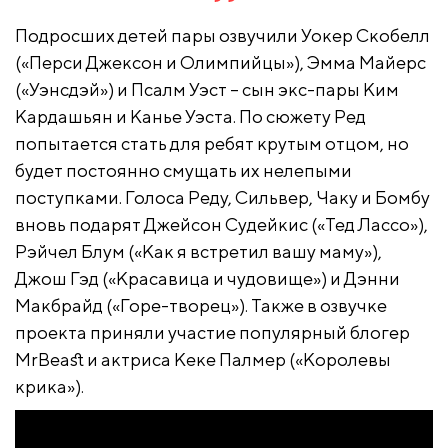
Подросших детей пары озвучили Уокер Скобелл
(«Перси Джексон и Олимпийцы»), Эмма Майерс
(«Уэнсдэй») и Псалм Уэст – сын экс-пары Ким
Кардашьян и Канье Уэста. По сюжету Ред
попытается стать для ребят крутым отцом, но
будет постоянно смущать их нелепыми
поступками. Голоса Реду, Сильвер, Чаку и Бомбу
вновь подарят Джейсон Судейкис («Тед Лассо»),
Рэйчел Блум («Как я встретил вашу маму»),
Джош Гэд («Красавица и чудовище») и Дэнни
Макбрайд («Горе-творец»). Также в озвучке
проекта приняли участие популярный блогер
MrBeast и актриса Кеке Палмер («Королевы
крика»).