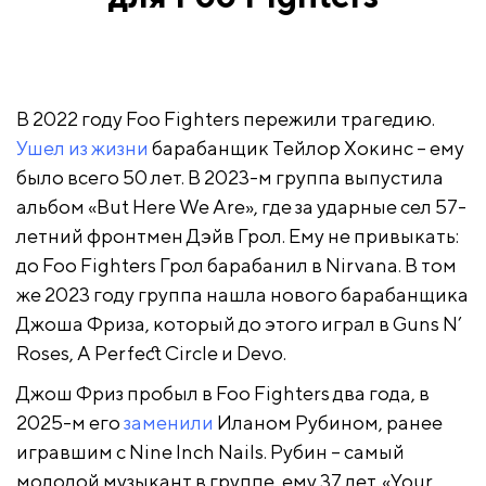
В 2022 году Foo Fighters пережили трагедию.
Ушел из жизни
барабанщик Тейлор Хокинс – ему
было всего 50 лет. В 2023-м группа выпустила
альбом «But Here We Are», где за ударные сел 57-
летний фронтмен Дэйв Грол. Ему не привыкать:
до Foo Fighters Грол барабанил в Nirvana. В том
же 2023 году группа нашла нового барабанщика
Джоша Фриза, который до этого играл в Guns N’
Roses, A Perfect Circle и Devo.
Джош Фриз пробыл в Foo Fighters два года, в
2025-м его
заменили
Иланом Рубином, ранее
игравшим с Nine Inch Nails. Рубин – самый
молодой музыкант в группе, ему 37 лет. «Your