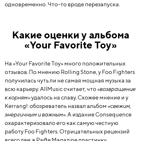
одновременно. Что-то вроде перезапуска.
Какие оценки у альбома
«Your Favorite Toy»
На «Your Favorite Toy» много положительных
отзывов. По мнению Rolling Stone, у Foo Fighters
получилась чуть ли не самая мощная музыка за
всю карьеру. AllMusic считает, что
«возвращение
к корням»
удалось на славу. Схожее мнение и у
Kerrang!: обозреватель назвал альбом
«свежим,
энергичным и важным»
. А издание Consequence
охарактеризовало его как самую честную
работу Foo Fighters. Отрицательных рецензий
всего две: в Paste Magazine пластинку