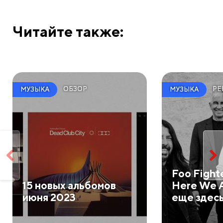
Читайте также:
ОБЗОР
РЕ
МУЗЫКА
МУЗЫКА
​Foo Fight
​15 новых альбомов
Here We A
июня 2023
еще здес