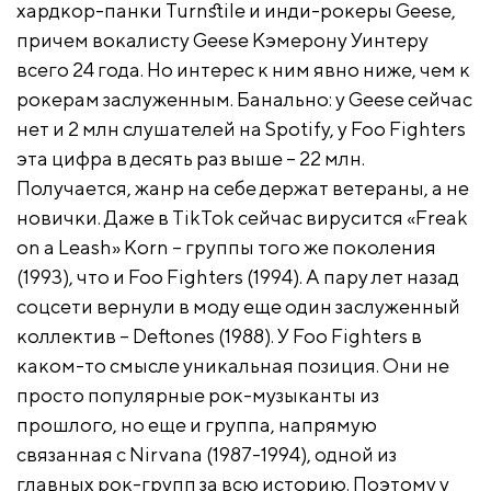
хардкор-панки Turnstile и инди-рокеры Geese,
причем вокалисту Geese Кэмерону Уинтеру
всего 24 года. Но интерес к ним явно ниже, чем к
рокерам заслуженным. Банально: у Geese сейчас
нет и 2 млн слушателей на Spotify, у Foo Fighters
эта цифра в десять раз выше – 22 млн.
Получается, жанр на себе держат ветераны, а не
новички. Даже в TikTok сейчас вирусится «Freak
on a Leash» Korn – группы того же поколения
(1993), что и Foo Fighters (1994). А пару лет назад
соцсети вернули в моду еще один заслуженный
коллектив – Deftones (1988). У Foo Fighters в
каком-то смысле уникальная позиция. Они не
просто популярные рок-музыканты из
прошлого, но еще и группа, напрямую
связанная с Nirvana (1987-1994), одной из
главных рок-групп за всю историю. Поэтому у