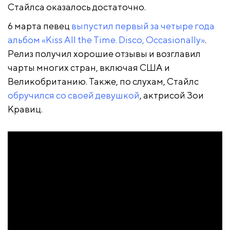
Стайлса оказалось достаточно.
6 марта певец
выпустил первый за четыре года
альбом «Kiss All the Time. Disco, Occasionally»
.
Релиз получил хорошие отзывы и возглавил
чарты многих стран, включая США и
Великобританию. Также, по слухам, Стайлс
обручился со своей девушкой
, актрисой Зои
Кравиц.