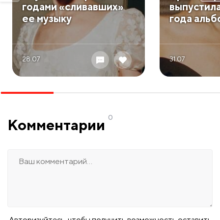
годами «сливавших»
выпустила
ее музыку
года альб
28.07
31.07
0
Комментарии
Авторизуйтесь, чтобы получить возможность оставить